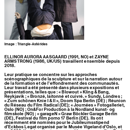
Artistes associé·es
Hors-les-murs
Ancien·nes résident·es et artistes associé·es
Image : Triangle-Astérides
ELLINOR AURORA AASGAARD ​​(1991, NO) et ZAYNE
ARMSTRONG (1986, UK/US) travaillent ensemble depuis
2018.
Leur pratique se concentre sur les approches
scénographiques de la sculpture et sur la narration autour
de la formation et de l’effondrement des communautés.
Leur travail a été présenté dans plusieurs expositions et
présentations, telles que : « Blowout » Kling & Bang,
Reykjavik ; « Bronzé, laitonné et cuivré. » Sundy, Londres ;
« Zum schönen Knie I & II », Doom Spa Berlin (DE) ; Réunion
du Réseau du Film Radical (DE); « Journées » Fotogalleriet,
Oslo (NO) ; On&For Production à la Nordland kunst- og
filmskole (NO) ; « garageN » Graw Böckler Garage Berlin
(DE), Festival du film porno 17 Berlin (DE). Ils ont
récemment été nominés pour le Jubileumsstipend
d’Eckbos Legat organisé par le Musée Vigeland d’Oslo, et