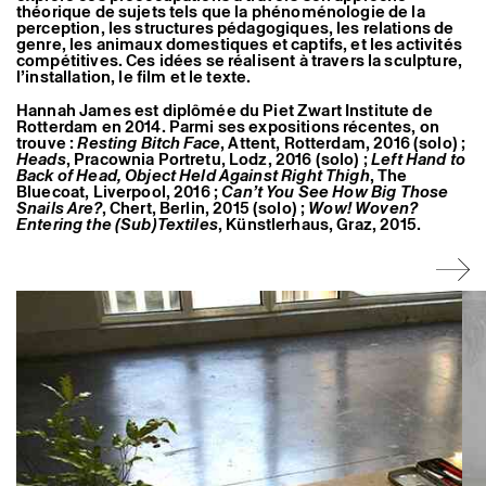
théorique de sujets tels que la phénoménologie de la
Artistes associé·es
perception, les structures pédagogiques, les relations de
Hors-les-murs
genre, les animaux domestiques et captifs, et les activités
Ancien·nes résident·es et artistes associé·es
compétitives. Ces idées se réalisent à travers la sculpture,
l’installation, le film et le texte.
Hannah James est diplômée du Piet Zwart Institute de
Rotterdam en 2014. Parmi ses expositions récentes, on
trouve :
Resting Bitch Face
, Attent, Rotterdam, 2016 (solo) ;
Heads
, Pracownia Portretu, Lodz, 2016 (solo) ;
Left Hand to
Back of Head, Object Held Against Right Thigh
, The
Bluecoat, Liverpool, 2016 ;
Can’t You See How Big Those
Snails Are?
, Chert, Berlin, 2015 (solo) ;
Wow! Woven?
Entering the (Sub)Textiles
, Künstlerhaus, Graz, 2015.