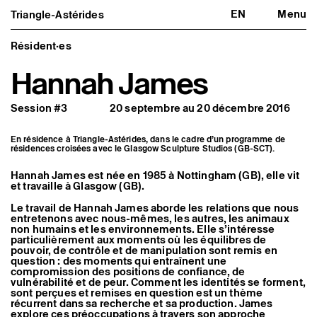
EN
Menu
Triangle-Astérides
Triangle-Astérides
Fermer
Centre d’art contemporain
d’intérêt national
Résident·es
et résidence internationale d'artistes
Hannah James
Présentation
À propos
Session #3
20 septembre au 20 décembre 2016
Équipe et gouvernance
Partenaires et réseaux
Formation professionnelle
En résidence à Triangle-Astérides, dans le cadre d’un programme de
Adhérer / nous soutenir
résidences croisées avec le Glasgow Sculpture Studios (GB-SCT).
Rapports d'activité
Informations pratiques
Hannah James est née en 1985 à Nottingham (GB), elle vit
et travaille à Glasgow (GB).
Programmation
Agenda : en cours et à venir
Le travail de Hannah James aborde les relations que nous
Expositions
entretenons avec nous-mêmes, les autres, les animaux
non humains et les environnements. Elle s’intéresse
Événements
particulièrement aux moments où les équilibres de
Programmation éditoriale
pouvoir, de contrôle et de manipulation sont remis en
Médiation
question : des moments qui entraînent une
Publics associés
compromission des positions de confiance, de
Les Nouveaux Commanditaires
vulnérabilité et de peur. Comment les identités se forment,
sont perçues et remises en question est un thème
Artistes résident·es et associé·es
récurrent dans sa recherche et sa production. James
Résident·es
explore ces préoccupations à travers son approche