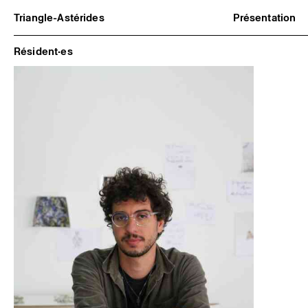
Triangle-Astérides
Présentation
Centre d’art contemporain
À propos
d’intérêt national
Équipe et go
Résident·es
et résidence internationale d'artistes
Partenaires e
Formation pr
Adhérer / no
Rapports d'ac
Informations