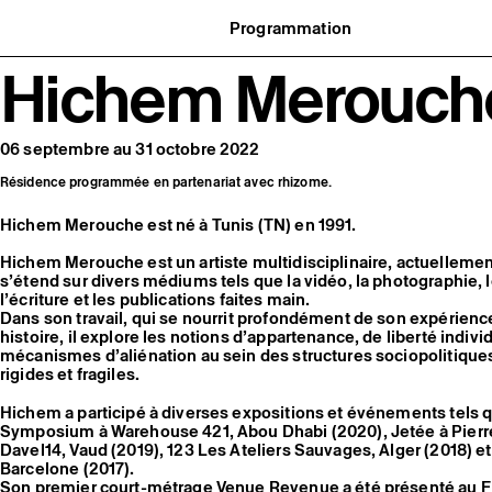
Programmation
Agenda : en cours et à venir
Hichem Merouch
uvernance
Expositions
t réseaux
Événements
ofessionnelle
Programmation éditoriale
us soutenir
Médiation
tivité
Publics associés
06 septembre au 31 octobre 2022
 pratiques
Les Nouveaux Commanditaires
Résidence programmée en partenariat avec rhizome.
Hichem Merouche est né à Tunis (TN) en 1991.
Hichem Merouche est un artiste multidisciplinaire, actuellement
s’étend sur divers médiums tels que la vidéo, la photographie, le
l’écriture et les publications faites main.
Dans son travail, qui se nourrit profondément de son expérienc
histoire, il explore les notions d’appartenance, de liberté indivi
mécanismes d’aliénation au sein des structures sociopolitiques 
rigides et fragiles.
Hichem a participé à diverses expositions et événements tels
Symposium à Warehouse 421, Abou Dhabi (2020), Jetée à Pierr
Davel14, Vaud (2019), 123 Les Ateliers Sauvages, Alger (2018) 
Barcelone (2017).
Son premier court-métrage Venue Revenue a été présenté au F