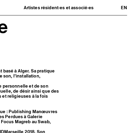
Artistes résident·es et associé·es
EN
Résident·es
e
Artistes associé·es
Hors-les-murs
Ancien·nes résident·es et artistes
associé·es
 basé à Alger. Sa pratique
 son, l’installation,
e personnelle et de son
duelle, de désir ainsi que des
et religieuses à la fois
 que : Publishing Manœuvres
es Perdues à Galerie
et Focus Magreb au Swab,
IDMarseille 2018. Son