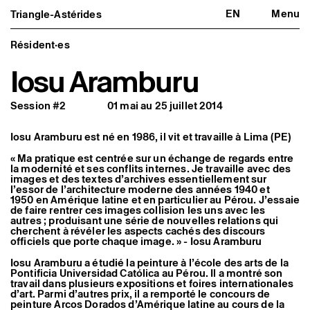
EN
Menu
Triangle-Astérides
Triangle-Astérides
Fermer
Centre d’art contemporain
d’intérêt national
Résident·es
et résidence internationale d'artistes
Iosu Aramburu
Présentation
À propos
Session #2
01 mai au 25 juillet 2014
Équipe et gouvernance
Partenaires et réseaux
Formation professionnelle
Iosu Aramburu est né en 1986, il vit et travaille à Lima (PE)
Adhérer / nous soutenir
Rapports d'activité
« Ma pratique est centrée sur un échange de regards entre
Informations pratiques
la modernité et ses conflits internes. Je travaille avec des
images et des textes d’archives essentiellement sur
Programmation
l’essor de l’architecture moderne des années 1940 et
1950 en Amérique latine et en particulier au Pérou. J’essaie
Agenda : en cours et à venir
de faire rentrer ces images collision les uns avec les
Expositions
autres ; produisant une série de nouvelles relations qui
Événements
cherchent à révéler les aspects cachés des discours
Programmation éditoriale
officiels que porte chaque image. » - Iosu Aramburu
Médiation
Publics associés
Iosu Aramburu a étudié la peinture à l’école des arts de la
Les Nouveaux Commanditaires
Pontificia Universidad Católica au Pérou. Il a montré son
travail dans plusieurs expositions et foires internationales
d’art. Parmi d’autres prix, il a remporté le concours de
Artistes résident·es et associé·es
peinture Arcos Dorados d’Amérique latine au cours de la
Résident·es