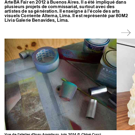
ArteBA Fair en 2012 à Buenos Aires. Il a été impliqué dans
Artistes associé·es
plusieurs projets de commissariat, surtout avec des
Hors-les-murs
artistes de sa génération. Il enseigne à l’école des arts
Ancien·nes résident·es et artistes associé·es
visuels Corriente Alterna, Lima. Il est représenté par 80M2
Livia Galerie Benavides, Lima.
Vue de l’atelier d’Iosu Aramburu, juin 2014 © Chloé Curci