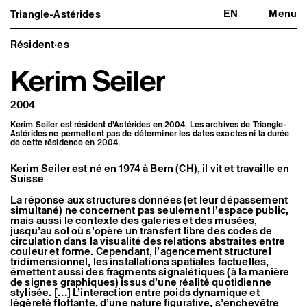
EN
Menu
Triangle-Astérides
Triangle-Astérides
Fermer
Centre d’art contemporain
d’intérêt national
Résident·es
et résidence internationale d'artistes
Kerim Seiler
Présentation
À propos
2004
Équipe et gouvernance
Partenaires et réseaux
Kerim Seiler est résident d’Astérides en 2004. Les archives de Triangle-
Formation professionnelle
Astérides ne permettent pas de déterminer les dates exactes ni la durée
Adhérer / nous soutenir
de cette résidence en 2004.
Rapports d'activité
Informations pratiques
Kerim Seiler est né en 1974 à Bern (CH), il vit et travaille en
Suisse
Programmation
Agenda : en cours et à venir
La réponse aux structures données (et leur dépassement
simultané) ne concernent pas seulement l’espace public,
Expositions
mais aussi le contexte des galeries et des musées,
Événements
jusqu’au sol où s’opère un transfert libre des codes de
Programmation éditoriale
circulation dans la visualité des relations abstraites entre
Médiation
couleur et forme. Cependant, l’agencement structurel
Publics associés
tridimensionnel, les installations spatiales factuelles,
Les Nouveaux Commanditaires
émettent aussi des fragments signalétiques (à la manière
de signes graphiques) issus d’une réalité quotidienne
Artistes résident·es et associé·es
stylisée. […] L’interaction entre poids dynamique et
légèreté flottante, d’une nature figurative, s’enchevêtre
Résident·es