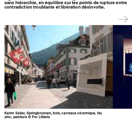
sans hiérarchie, en équilibre sur les points de rupture entre
Artistes associé·es
contradiction troublante et libération désinvolte.
Hors-les-murs
Ancien·nes résident·es et artistes associé·es
Kerim Seiler, Springbrunnen, bois, carreaux céramique, fer,
zinc, peinture © Pro Litteris