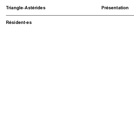
Triangle-Astérides
Présentation
Centre d’art contemporain
À propos
d’intérêt national
Équipe et go
Résident·es
et résidence internationale d'artistes
Partenaires e
Formation pr
Adhérer / no
Rapports d'ac
Informations