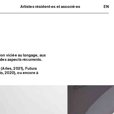
Artistes résident·es et associé·es
EN
Résident·es
Artistes associé·es
Hors-les-murs
Ancien·nes résident·es et artistes
associé·es
tion viciée au langage, aux
des aspects récurrents.
(Arles, 2021), Futura
is, 2020), ou encore à