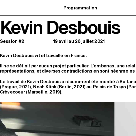
Programmation
Agenda : en cours et à venir
Kevin Desbouis
uvernance
Expositions
t réseaux
Événements
ofessionnelle
Programmation éditoriale
us soutenir
Médiation
tivité
Publics associés
Session #2
19 avril au 26 juillet 2021
 pratiques
Les Nouveaux Commanditaires
Kevin Desbouis vit et travaille en France.
Il ne se définit par aucun projet particulier. L’embarras, une rela
représentations, et diverses contradictions en sont néanmoins 
Le travail de Kevin Desbouis a récemment été montré à Sultana 
(Prague, 2021), Noah Klink (Berlin, 2021) au Palais de Tokyo (Par
Crèvecoeur (Marseille, 2019).