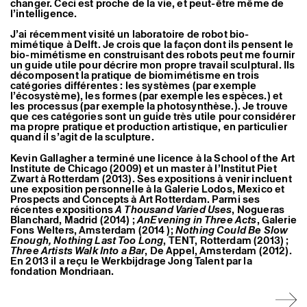
changer. Ceci est proche de la vie, et peut-être même de
l’intelligence.
J’ai récemment visité un laboratoire de robot bio-
mimétique à Delft. Je crois que la façon dont ils pensent le
bio-mimétisme en construisant des robots peut me fournir
un guide utile pour décrire mon propre travail sculptural. Ils
décomposent la pratique de biomimétisme en trois
catégories différentes : les systèmes (par exemple
l’écosystème), les formes (par exemple les espèces.) et
les processus (par exemple la photosynthèse.). Je trouve
que ces catégories sont un guide très utile pour considérer
ma propre pratique et production artistique, en particulier
quand il s’agit de la sculpture.
Kevin Gallagher a terminé une licence à la School of the Art
Institute de Chicago (2009) et un master à l’Institut Piet
Zwart à Rotterdam (2013). Ses expositions à venir incluent
une exposition personnelle à la Galerie Lodos, Mexico et
Prospects and Concepts à Art Rotterdam. Parmi ses
récentes expositions
A Thousand Varied Uses
, Nogueras
Blanchard, Madrid (2014) ;
AnEvening in Three Acts
, Galerie
Fons Welters, Amsterdam (2014 );
Nothing Could Be Slow
Enough, Nothing Last Too Long
, TENT, Rotterdam (2013) ;
Three Artists Walk Into a Bar
, De Appel, Amsterdam (2012).
En 2013 il a reçu le Werkbijdrage Jong Talent par la
fondation Mondriaan.