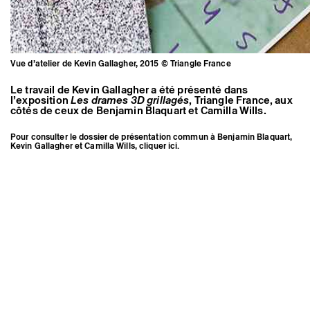
Vue d’atelier de Kevin Gallagher, 2015 © Triangle France
Le travail de Kevin Gallagher a été présenté dans
l’exposition
Les drames 3D grillagés
, Triangle France, aux
côtés de ceux de Benjamin Blaquart et Camilla Wills.
Pour consulter le dossier de présentation commun à Benjamin Blaquart,
Kevin Gallagher et Camilla Wills, cliquer ici.
Vue d’atelier de Kevin Gallagher,
2015 © Triangle France
Mentions légales
Instagram
Crédits
Espace presse
Newsletter