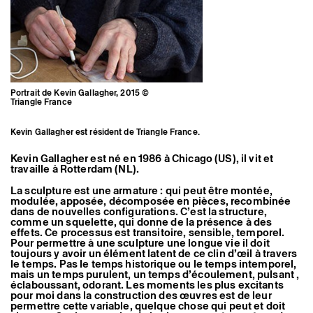
Artistes associé·es
Hors-les-murs
Ancien·nes résident·es et artistes associé·es
Portrait de Kevin Gallagher, 2015 ©
Triangle France
Kevin Gallagher est résident de Triangle France.
Kevin Gallagher est né en 1986 à Chicago (US), il vit et
travaille à Rotterdam (NL).
La sculpture est une armature : qui peut être montée,
modulée, apposée, décomposée en pièces, recombinée
dans de nouvelles configurations. C’est la structure,
comme un squelette, qui donne de la présence à des
effets. Ce processus est transitoire, sensible, temporel.
Pour permettre à une sculpture une longue vie il doit
toujours y avoir un élément latent de ce clin d’œil à travers
le temps. Pas le temps historique ou le temps intemporel,
mais un temps purulent, un temps d’écoulement, pulsant ,
éclaboussant, odorant. Les moments les plus excitants
pour moi dans la construction des œuvres est de leur
permettre cette variable, quelque chose qui peut et doit