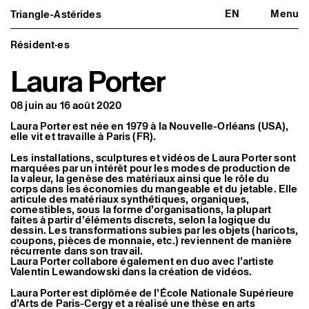
EN
Menu
Triangle-Astérides
Triangle-Astérides
Fermer
Centre d’art contemporain
d’intérêt national
Résident·es
et résidence internationale d'artistes
Laura Porter
Présentation
À propos
08 juin au 16 août 2020
Équipe et gouvernance
Partenaires et réseaux
Laura Porter est née en 1979 à la Nouvelle-Orléans (USA),
Formation professionnelle
elle vit et travaille à Paris (FR).
Adhérer / nous soutenir
Rapports d'activité
Les installations, sculptures et vidéos de Laura Porter sont
Informations pratiques
marquées par un intérêt pour les modes de production de
la valeur, la genèse des matériaux ainsi que le rôle du
Programmation
corps dans les économies du mangeable et du jetable. Elle
articule des matériaux synthétiques, organiques,
Agenda : en cours et à venir
comestibles, sous la forme d’organisations, la plupart
Expositions
faites à partir d’éléments discrets, selon la logique du
Événements
dessin. Les transformations subies par les objets (haricots,
Programmation éditoriale
coupons, pièces de monnaie, etc.) reviennent de manière
Médiation
récurrente dans son travail.
Publics associés
Laura Porter collabore également en duo avec l’artiste
Les Nouveaux Commanditaires
Valentin Lewandowski dans la création de vidéos.
Laura Porter est diplômée de l’École Nationale Supérieure
Artistes résident·es et associé·es
d’Arts de Paris-Cergy et a réalisé une thèse en arts
Résident·es