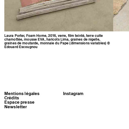
Laura Porter, Foam Home, 2016, verre, film teinté, terre cuite
chamottée, mousse EVA, haricots Lima, graines de nigelle,
graines de moutarde, monnaie du Pape (dimensions variables) ©
Edouard Escougnou
Laura Porter, Foam Home, 2016,
verre, film teinté, terre cuite
chamottée, mousse EVA, haricots
Mentions légales
Instagram
Lima, graines de nigelle, graines
Crédits
de moutarde, monnaie du Pape
Espace presse
(dimensions variables) ©
Newsletter
Edouard Escougnou
Triangle-Astérides
Centre d’art contemporain