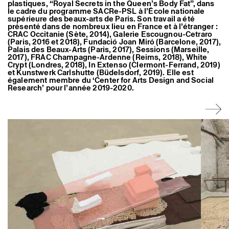
plastiques, “Royal Secrets in the Queen’s Body Fat”, dans
Artistes associé·es
le cadre du programme SACRe-PSL à l’École nationale
Hors-les-murs
supérieure des beaux-arts de Paris. Son travail a été
Ancien·nes résident·es et artistes associé·es
présenté dans de nombreux lieu en France et à l’étranger :
CRAC Occitanie (Sète, 2014), Galerie Escougnou-Cetraro
(Paris, 2016 et 2018), Fundació Joan Miró (Barcelone, 2017),
Palais des Beaux-Arts (Paris, 2017), Sessions (Marseille,
2017), FRAC Champagne-Ardenne (Reims, 2018), White
Crypt (Londres, 2018), In Extenso (Clermont-Ferrand, 2019)
et Kunstwerk Carlshutte (Büdelsdorf, 2019). Elle est
également membre du ‘Center for Arts Design and Social
Research’ pour l’année 2019-2020.