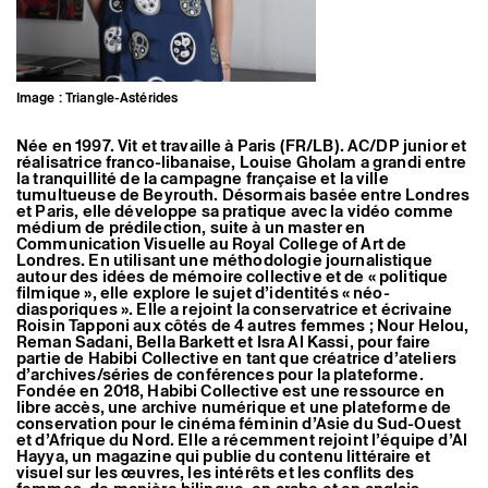
Artistes associé·es
Hors-les-murs
Ancien·nes résident·es et artistes associé·es
Image : Triangle-Astérides
Née en 1997. Vit et travaille à Paris (FR/LB). AC/DP junior et
réalisatrice franco-libanaise, Louise Gholam a grandi entre
la tranquillité de la campagne française et la ville
tumultueuse de Beyrouth. Désormais basée entre Londres
et Paris, elle développe sa pratique avec la vidéo comme
médium de prédilection, suite à un master en
Communication Visuelle au Royal College of Art de
Londres. En utilisant une méthodologie journalistique
autour des idées de mémoire collective et de « politique
filmique », elle explore le sujet d’identités « néo-
diasporiques ». Elle a rejoint la conservatrice et écrivaine
Roisin Tapponi aux côtés de 4 autres femmes ; Nour Helou,
Reman Sadani, Bella Barkett et Isra Al Kassi, pour faire
partie de Habibi Collective en tant que créatrice d’ateliers
d’archives/séries de conférences pour la plateforme.
Fondée en 2018, Habibi Collective est une ressource en
libre accès, une archive numérique et une plateforme de
conservation pour le cinéma féminin d’Asie du Sud-Ouest
et d’Afrique du Nord. Elle a récemment rejoint l’équipe d’Al
Hayya, un magazine qui publie du contenu littéraire et
visuel sur les œuvres, les intérêts et les conflits des