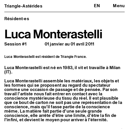
EN
Menu
Triangle-Astérides
Triangle-Astérides
Fermer
Centre d’art contemporain
d’intérêt national
Résident·es
et résidence internationale d'artistes
Luca Monterastelli
Présentation
À propos
Session #1
01 janvier au 01 avril 2011
Équipe et gouvernance
Partenaires et réseaux
Formation professionnelle
Luca Monterastelli est résident de Triangle France.
Adhérer / nous soutenir
Rapports d'activité
Luca Monterastelli est né en 1983, il vit et travaille à Milan
Informations pratiques
(IT).
Programmation
Luca Monterastelli assemble les matériaux, les objets et
Agenda : en cours et à venir
les formes qui se proposent au regard du spectateur
Expositions
comme une occasion de passage et de pensée. Par son
Événements
travail l’artiste nous fait entrer en contact avec la
conscience mystérieuse du tissu du réel. Il est plausible
Programmation éditoriale
que ce bout de carton ne soit pas une représentation de la
Médiation
conscience, mais qu’il fasse partie de la conscience
Publics associés
même. La matière fait partie d’une seule grande
Les Nouveaux Commanditaires
conscience, elle arrête d’être une limite, d’être la fin de
l’infini, et devient le moyen pour arriver à l’éternité.
Artistes résident·es et associé·es
Résident·es