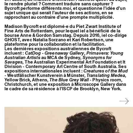
Artistes associé·es
le rendre pluriel ? Comment traduire sans capturer ?
Bycroft performe différents
moi
, et questionne l’idée d’un
Hors-les-murs
sujet unique qui serait l’auteur de ses actions, en se
Ancien·nes résident·es et artistes associé·es
rapprochant au contraire d’une prompte multiplicité.
Madison Bycroft est diplomé·e du Piet Zwart Institute of
Fine Arts de Rotterdam, pour lequel iel a bénéficié de la
bourse Anne & Gordon Samstag. Depuis 2016, iel co-dirige
GHOST, avec Natalia Sorzano et Kari Robertson, une
plateforme pour la collaboration et la facilitation.
Les dernières expositions australiennes de Bycroft
incluent :
CatDog - Greenaway Gallery, Primavera: Young
Australian Artists
au MCA de Sydney,
Synonyms for
Savages,
The Australian Experimental Art Foundation et It
Division - Contemporary Art Centre of South Australia. Ses
expositions internationales incluent :
Creatures of the Mud
- Westfälischer Kunstverein à Münster,
Translating Medea
,
Yellow Brick, Athens,
The Blue Grey Wall
- Physics room,
Christchurch, et une exposition à Microscope Gallery dans
le cadre de sa résidence à l’ISCP de Brooklyn, New York.