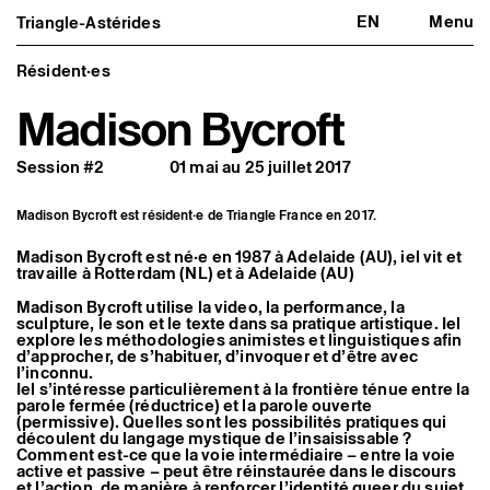
EN
Menu
Triangle-Astérides
Triangle-Astérides
Fermer
Centre d’art contemporain
d’intérêt national
Résident·es
et résidence internationale d'artistes
Madison Bycroft
Présentation
À propos
Session #2
01 mai au 25 juillet 2017
Équipe et gouvernance
Partenaires et réseaux
Formation professionnelle
Madison Bycroft est résident·e de Triangle France en 2017.
Adhérer / nous soutenir
Rapports d'activité
Madison Bycroft est né·e en 1987 à Adelaide (AU), iel vit et
Informations pratiques
travaille à Rotterdam (NL) et à Adelaide (AU)
Programmation
Madison Bycroft utilise la video, la performance, la
Agenda : en cours et à venir
sculpture, le son et le texte dans sa pratique artistique. Iel
Expositions
explore les méthodologies animistes et linguistiques afin
Événements
d’approcher, de s’habituer, d’invoquer et d’être avec
l’inconnu.
Programmation éditoriale
Iel s’intéresse particulièrement à la frontière ténue entre la
Médiation
parole fermée (réductrice) et la parole ouverte
Publics associés
(permissive). Quelles sont les possibilités pratiques qui
Les Nouveaux Commanditaires
découlent du langage mystique de l’insaisissable ?
Comment est-ce que la voie intermédiaire – entre la voie
Artistes résident·es et associé·es
active et passive – peut être réinstaurée dans le discours
Résident·es
et l’action, de manière à renforcer l’identité queer du sujet,