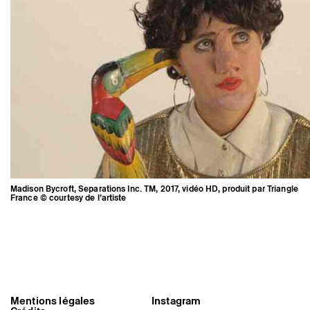
Madison Bycroft, Separations Inc. TM, 2017, vidéo HD, produit par Triangle
France © courtesy de l’artiste
Madison Bycroft, Separations Inc.
Mentions légales
Instagram
TM, 2017, vidéo HD, produit par
Triangle France © courtesy