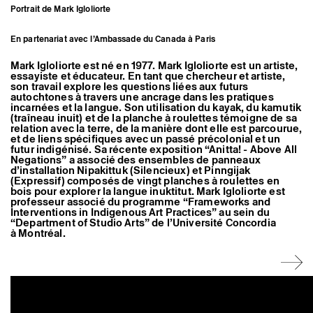
Artistes associé·es
Portrait de Mark Igloliorte
Hors-les-murs
Ancien·nes résident·es et artistes associé·es
En partenariat avec l’Ambassade du Canada à Paris
Mark Igloliorte est né en 1977. Mark Igloliorte est un artiste,
essayiste et éducateur. En tant que chercheur et artiste,
son travail explore les questions liées aux futurs
autochtones à travers une ancrage dans les pratiques
incarnées et la langue. Son utilisation du kayak, du kamutik
(traîneau inuit) et de la planche à roulettes témoigne de sa
relation avec la terre, de la manière dont elle est parcourue,
et de liens spécifiques avec un passé précolonial et un
futur indigénisé. Sa récente exposition “Anitta! - Above All
Negations” a associé des ensembles de panneaux
d’installation Nipakittuk (Silencieux) et Pinngijak
(Expressif) composés de vingt planches à roulettes en
bois pour explorer la langue inuktitut. Mark Igloliorte est
professeur associé du programme “Frameworks and
Interventions in Indigenous Art Practices” au sein du
“Department of Studio Arts” de l’Université Concordia
à Montréal.