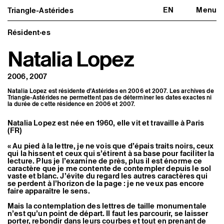
EN
Menu
Triangle-Astérides
Triangle-Astérides
Fermer
Centre d’art contemporain
d’intérêt national
Résident·es
et résidence internationale d'artistes
Natalia Lopez
Présentation
À propos
2006, 2007
Équipe et gouvernance
Partenaires et réseaux
Natalia Lopez est résidente d’Astérides en 2006 et 2007. Les archives de
Formation professionnelle
Triangle-Astérides ne permettent pas de déterminer les dates exactes ni
Adhérer / nous soutenir
la durée de cette résidence en 2006 et 2007.
Rapports d'activité
Informations pratiques
Natalia Lopez est née en 1960, elle vit et travaille à Paris
(FR)
Programmation
Agenda : en cours et à venir
« Au pied à la lettre, je ne vois que d’épais traits noirs, ceux
qui la hissent et ceux qui s’étirent à sa base pour faciliter la
Expositions
lecture. Plus je l’examine de près, plus il est énorme ce
Événements
caractère que je me contente de contempler depuis le sol
Programmation éditoriale
vaste et blanc. J’évite du regard les autres caractères qui
Médiation
se perdent à l’horizon de la page : je ne veux pas encore
Publics associés
faire apparaître le sens.
Les Nouveaux Commanditaires
Mais la contemplation des lettres de taille monumentale
Artistes résident·es et associé·es
n’est qu’un point de départ. Il faut les parcourir, se laisser
porter, rebondir dans leurs courbes et tout en prenant de
Résident·es