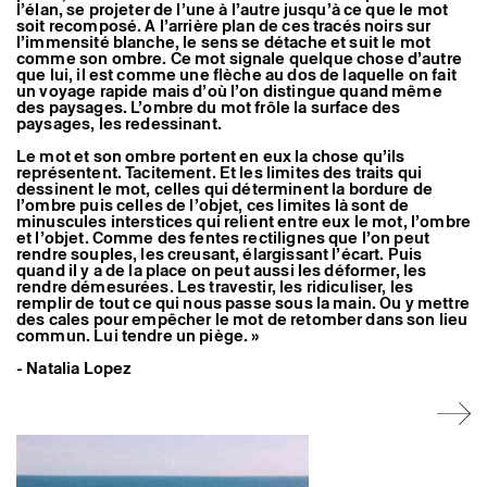
l’élan, se projeter de l’une à l’autre jusqu’à ce que le mot
Artistes associé·es
soit recomposé. A l’arrière plan de ces tracés noirs sur
Hors-les-murs
l’immensité blanche, le sens se détache et suit le mot
Ancien·nes résident·es et artistes associé·es
comme son ombre. Ce mot signale quelque chose d’autre
que lui, il est comme une flèche au dos de laquelle on fait
un voyage rapide mais d’où l’on distingue quand même
des paysages. L’ombre du mot frôle la surface des
paysages, les redessinant.
Le mot et son ombre portent en eux la chose qu’ils
représentent. Tacitement. Et les limites des traits qui
dessinent le mot, celles qui déterminent la bordure de
l’ombre puis celles de l’objet, ces limites là sont de
minuscules interstices qui relient entre eux le mot, l’ombre
et l’objet. Comme des fentes rectilignes que l’on peut
rendre souples, les creusant, élargissant l’écart. Puis
quand il y a de la place on peut aussi les déformer, les
rendre démesurées. Les travestir, les ridiculiser, les
remplir de tout ce qui nous passe sous la main. Ou y mettre
des cales pour empêcher le mot de retomber dans son lieu
commun. Lui tendre un piège. »
- Natalia Lopez