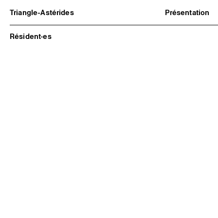
Triangle-Astérides
Présentation
Centre d’art contemporain
À propos
d’intérêt national
Équipe et go
Résident·es
et résidence internationale d'artistes
Partenaires e
Formation pr
Adhérer / no
Rapports d'ac
Informations