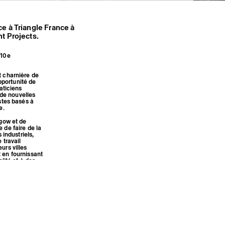
e à Triangle France à
t Projects.
 10e
t charnière de
opportunité de
aticiens
 de nouvelles
stes basés à
e.
sgow et de
 de faire de la
 industriels,
 travail
urs villes
 en fournissant
lité et à des
résidences,
re du projet.
 : visites