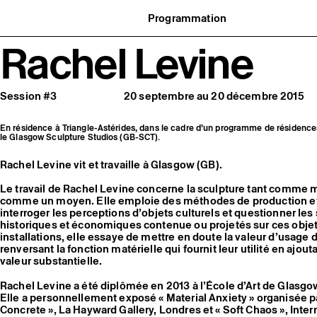
Programmation
Agenda : en cours et à venir
Rachel Levine
uvernance
Expositions
t réseaux
Événements
ofessionnelle
Programmation éditoriale
us soutenir
Médiation
tivité
Publics associés
Session #3
20 septembre au 20 décembre 2015
 pratiques
Les Nouveaux Commanditaires
En résidence à Triangle-Astérides, dans le cadre d’un programme de résidence
le Glasgow Sculpture Studios (GB-SCT).
Rachel Levine vit et travaille à Glasgow (GB).
Le travail de Rachel Levine concerne la sculpture tant comme
comme un moyen. Elle emploie des méthodes de production et
interroger les perceptions d’objets culturels et questionner les 
historiques et économiques contenue ou projetés sur ces obje
installations, elle essaye de mettre en doute la valeur d’usage 
renversant la fonction matérielle qui fournit leur utilité en ajou
valeur substantielle.
Rachel Levine a été diplômée en 2013 à l’École d’Art de Glasgo
Elle a personnellement exposé « Material Anxiety » organisée p
Concrete », La Hayward Gallery, Londres et « Soft Chaos », Inte