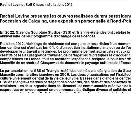
Rachel Levine, Soft Chaos Installation, 2015
Rachel Levine présente les œuvres réalisées durant sa résidenc
l’occasion de Calquing, une exposition personnelle à Rond-Poin
En 2022, Glasgow Sculpture Studios (GSS) et Triangle-Astérides ont célébré le
anniversaire de leur programme d’échange de résidences.
Établi en 2012, l’échange de résidence est conçu pour les artistes à un momen
leur carrière qui n’ont pas bénéficié d’un soutien institutionnel majeur ou de l’
développer leur travail à l’étranger. Le programme permet aux artistes et aux pr
créatifs basés à Glasgow de travailler, de partager leurs pratiques et d’acquérir
compétences en France, tout en facilitant l’expérience réciproque pour les arti
Marseille de se rendre à Glasgow et de découvrir le paysage culturel de l’Écoss
Le partenariat entre GSS et Triangle-Astérides est né de la désignation de Gla
Marseille comme villes jumelées en 2006. Les deux organisations ont l’habitude
culture un élément central de la vie de leur ville. Basées dans d’anciens centres
GSS et Triangle-Astérides partagent des objectifs, des défis et des contextes de
similaires. Les deux organisations soutiennent les communautés créatives de le
respectives en encourageant une communauté artistique diverse et solidaire et
un accès à des studios d’artistes, à des installations de production de haute qua
réseaux culturels.
Alors que nous entamons une nouvelle décennie du programme d’échange de 
nous avons officialisé le Centre for Contemporary Art (CCA) en tant que partenai
L’équipe du CCA soutient depuis longtemps ce programme de diverses manières
d’ateliers, soutien en nature et travail.