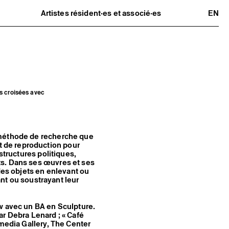
Artistes résident·es et associé·es
EN
Résident·es
Artistes associé·es
Hors-les-murs
Ancien·nes résident·es et artistes
associé·es
s croisées avec
 méthode de recherche que
 de reproduction pour
structures politiques,
ts. Dans ses œuvres et ses
des objets en enlevant ou
tant ou soustrayant leur
w avec un BA en Sculpture.
ar Debra Lenard ; « Café
rmedia Gallery, The Center