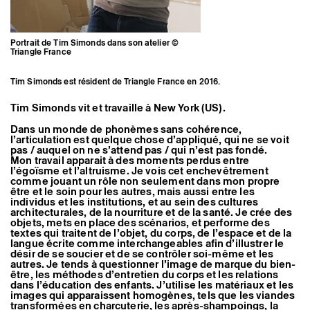
Artistes associé·es
Hors-les-murs
Ancien·nes résident·es et artistes associé·es
Portrait de Tim Simonds dans son atelier ©
Triangle France
Tim Simonds est résident de Triangle France en 2016.
Tim Simonds vit et travaille à New York (US).
Dans un monde de phonèmes sans cohérence,
l’articulation est quelque chose d’appliqué, qui ne se voit
pas / auquel on ne s’attend pas / qui n’est pas fondé.
Mon travail apparait à des moments perdus entre
l’égoïsme et l’altruisme. Je vois cet enchevêtrement
comme jouant un rôle non seulement dans mon propre
être et le soin pour les autres, mais aussi entre les
individus et les institutions, et au sein des cultures
architecturales, de la nourriture et de la santé. Je crée des
objets, mets en place des scénarios, et performe des
textes qui traitent de l’objet, du corps, de l’espace et de la
langue écrite comme interchangeables afin d’illustrer le
désir de se soucier et de se contrôler soi-même et les
autres. Je tends à questionner l’image de marque du bien-
être, les méthodes d’entretien du corps et les relations
dans l’éducation des enfants. J’utilise les matériaux et les
images qui apparaissent homogènes, tels que les viandes
transformées en charcuterie, les après-shampoings, la