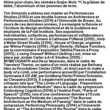
litière pour chats, les céréales Grape-Nuts ™, la graisse de
bébé, l’aluminium et les pommes de terre.
Tim Simonds a obtenu son master en Performances
Studies (2013) et une double licence en Architecture et
Performances Studies (2011) à l’Université de Brown. Au
cours de ces dernières années, il a enseigné la théorie et
l’écriture du design architectural et de la sculpture aux
étudiants de la Pratt Institute. Ses expositions
individuelles, collectives, performances et collaborations
comprennent :
In Corners
à Cathouse FUNeral (2015) ;
limb
à Water Street Studio (2014) ;
House of Orange
, organisé
par Wilma Projects (2016) ;
High Density
, Oblique Function,
par la commissaire d’exposition Tabitha Piseno à Proxy
(2015) ;
Losing Oneself Without Getting Lost
, mise en
place par Jordan Carter à A+E Studios (2015) ;
MYMEOGRAPH and Deux Vacances
, dans le cadre de
Transient Theme, un opéra d’un mois réalisé par Bethany
Ides au Knockdown Center (2014) ; et
And Learn to make a
body of a Limb
, une performance accueillit par l’installation
Gymnasia 4:00 AM
, par Goldberg/Hertz/Peters/Schrader,
au Cleopatra (2013). Il a également partagé ses essais
critiques tels que “The Limbs of Language : Prepositions
as an Architectural Medium” dans le cadre du symposium
Embodying Cognition (2016) à l’Institut Pratt, “Parts of
Speech” (2015), lors d’une conférence donnée à l’Ecole
Polytechnique Fédérale de Lausanne,“The Burrow:
Architecture as the Medium of Passing” dans le cadre du
symposium Performing Philosophy (2014) à l’Université
Brown, et “The Architecture of the Burrow” dans le cadre