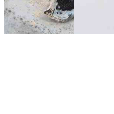
Mentions légales
Instagram
Crédits
Espace presse
Newsletter
Triangle-Astérides
Centre d’art contemporain
d’intérêt national
et résidence internationale d'artistes