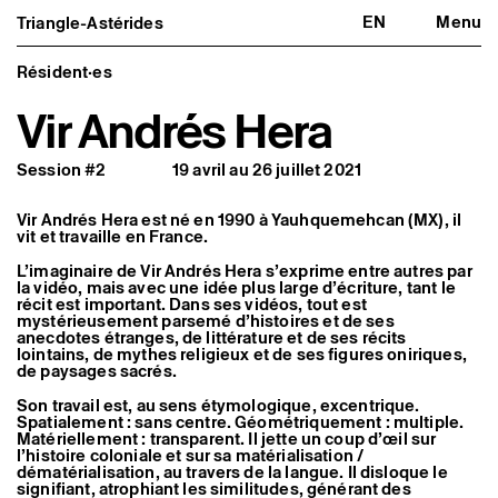
EN
Menu
Triangle-Astérides
Triangle-Astérides
Fermer
Centre d’art contemporain
d’intérêt national
Résident·es
et résidence internationale d'artistes
Vir Andrés Hera
Présentation
À propos
Session #2
19 avril au 26 juillet 2021
Équipe et gouvernance
Partenaires et réseaux
Formation professionnelle
Vir Andrés Hera est né en 1990 à Yauhquemehcan (MX), il
Adhérer / nous soutenir
vit et travaille en France.
Rapports d'activité
Informations pratiques
L’imaginaire de Vir Andrés Hera s’exprime entre autres par
la vidéo, mais avec une idée plus large d’écriture, tant le
Programmation
récit est important. Dans ses vidéos, tout est
mystérieusement parsemé d’histoires et de ses
Agenda : en cours et à venir
anecdotes étranges, de littérature et de ses récits
Expositions
lointains, de mythes religieux et de ses figures oniriques,
Événements
de paysages sacrés.
Programmation éditoriale
Médiation
Son travail est, au sens étymologique, excentrique.
Publics associés
Spatialement : sans centre. Géométriquement : multiple.
Les Nouveaux Commanditaires
Matériellement : transparent. Il jette un coup d’œil sur
l’histoire coloniale et sur sa matérialisation /
dématérialisation, au travers de la langue. Il disloque le
Artistes résident·es et associé·es
signifiant, atrophiant les similitudes, générant des
Résident·es