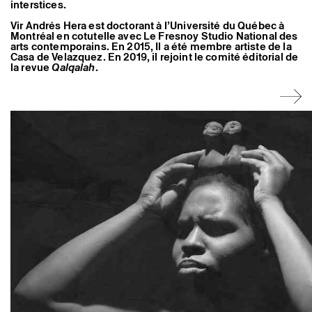
interstices.
Artistes associé·es
Hors-les-murs
Vir Andrés Hera est doctorant à l’Université du Québec à
Ancien·nes résident·es et artistes associé·es
Montréal en cotutelle avec Le Fresnoy Studio National des
arts contemporains. En 2015, Il a été membre artiste de la
Casa de Velazquez. En 2019, il rejoint le comité éditorial de
la revue
Qalqalah
.