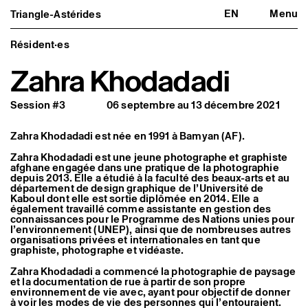
EN
Menu
Triangle-Astérides
Triangle-Astérides
Fermer
Centre d’art contemporain
d’intérêt national
Résident·es
et résidence internationale d'artistes
Zahra Khodadadi
Présentation
À propos
Session #3
06 septembre au 13 décembre 2021
Équipe et gouvernance
Partenaires et réseaux
Formation professionnelle
Zahra Khodadadi est née en 1991 à Bamyan (AF).
Adhérer / nous soutenir
Rapports d'activité
Zahra Khodadadi est une jeune photographe et graphiste
Informations pratiques
afghane engagée dans une pratique de la photographie
depuis 2013. Elle a étudié à la faculté des beaux-arts et au
Programmation
département de design graphique de l’Université de
Kaboul dont elle est sortie diplômée en 2014. Elle a
Agenda : en cours et à venir
également travaillé comme assistante en gestion des
Expositions
connaissances pour le Programme des Nations unies pour
Événements
l’environnement (UNEP), ainsi que de nombreuses autres
Programmation éditoriale
organisations privées et internationales en tant que
Médiation
graphiste, photographe et vidéaste.
Publics associés
Les Nouveaux Commanditaires
Zahra Khodadadi a commencé la photographie de paysage
et la documentation de rue à partir de son propre
environnement de vie avec, ayant pour objectif de donner
Artistes résident·es et associé·es
à voir les modes de vie des personnes qui l’entouraient.
Résident·es