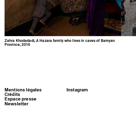
Zahra Khodadadi, A Hazara family who lives in caves of Bamyan
Province, 2016
Mentions légales
Instagram
Crédits
Zahra Khodadadi, A Hazara family
Espace presse
who lives in caves of Bamyan
Newsletter
Province, 2016
Triangle-Astérides
Centre d’art contemporain
d’intérêt national
et résidence internationale d'artistes