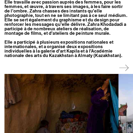
Elle travaille avec passion auprès des femmes, pour les
Artistes associé·es
femmes, et œuvre, à travers ses images, à les faire sortir
Hors-les-murs
de l’ombre. Zahra chasses des instants qu’elle
Ancien·nes résident·es et artistes associé·es
photographie, tout en ne se limitant pas à ce seul médium.
Elle se sert également du graphisme et du design pour
renforcer les messages qu’elle délivre. Zahra Khodadadi a
participé à de nombreux ateliers de réalisation, de
montage de films, et d’ateliers de peinture murale.
Elle a participé à plusieurs expositions nationales et
internationales, et a organisé deux expositions
individuelles à la galerie d’art Kapila et à l’Académie
nationale des arts du Kazakhstan à Almaty (Kazakhstan).