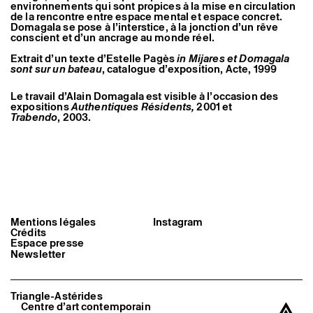
environnements qui sont propices à la mise en circulation
Artistes associé·es
de la rencontre entre espace mental et espace concret.
Hors-les-murs
Domagala se pose à l’interstice, à la jonction d’un rêve
Ancien·nes résident·es et artistes associé·es
conscient et d’un ancrage au monde réel.
Extrait d’un texte d’Estelle Pagès
in
Mijares et Domagala
sont sur un bateau
, catalogue d’exposition, Acte, 1999
Le travail d’Alain Domagala est visible à l’occasion des
expositions
Authentiques Résidents,
2001 et
Trabendo
, 2003.
Mentions légales
Instagram
Crédits
Espace presse
Newsletter
Triangle-Astérides
Centre d’art contemporain