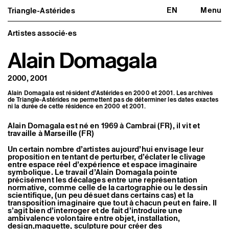
EN
Menu
Triangle-Astérides
Triangle-Astérides
Fermer
Centre d’art contemporain
d’intérêt national
Artistes associé·es
et résidence internationale d'artistes
Alain Domagala
Présentation
À propos
2000, 2001
Équipe et gouvernance
Partenaires et réseaux
Alain Domagala est résident d’Astérides en 2000 et 2001. Les archives
Formation professionnelle
de Triangle-Astérides ne permettent pas de déterminer les dates exactes
Adhérer / nous soutenir
ni la durée de cette résidence en 2000 et 2001.
Rapports d'activité
Informations pratiques
Alain Domagala est né en 1969 à Cambrai (FR), il vit et
travaille à Marseille (FR)
Programmation
Agenda : en cours et à venir
Un certain nombre d’artistes aujourd’hui envisage leur
proposition en tentant de perturber, d’éclater le clivage
Expositions
entre espace réel d’expérience et espace imaginaire
Événements
symbolique. Le travail d’Alain Domagala pointe
Programmation éditoriale
précisément les décalages entre une représentation
Médiation
normative, comme celle de la cartographie ou le dessin
Publics associés
scientifique, (un peu désuet dans certains cas) et la
Les Nouveaux Commanditaires
transposition imaginaire que tout à chacun peut en faire. Il
s’agit bien d’interroger et de fait d’introduire une
Artistes résident·es et associé·es
ambivalence volontaire entre objet, installation,
design,maquette, sculpture pour créer des
Résident·es