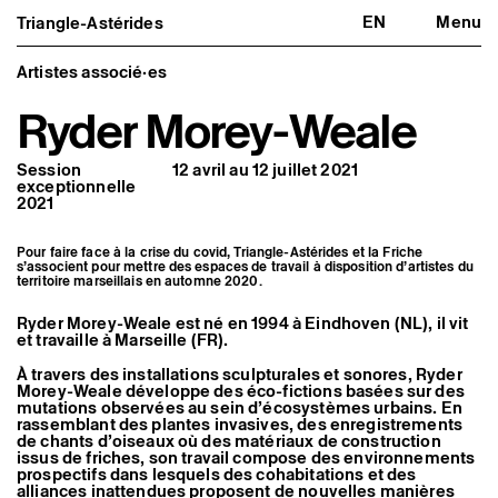
EN
Menu
Triangle-Astérides
Triangle-Astérides
Fermer
Centre d’art contemporain
d’intérêt national
Artistes associé·es
et résidence internationale d'artistes
Ryder Morey-Weale
Présentation
À propos
Session
12 avril au 12 juillet 2021
Équipe et gouvernance
exceptionnelle
Partenaires et réseaux
2021
Formation professionnelle
Adhérer / nous soutenir
Rapports d'activité
Pour faire face à la crise du covid, Triangle-Astérides et la Friche
Informations pratiques
s’associent pour mettre des espaces de travail à disposition d’artistes du
territoire marseillais en automne 2020.
Programmation
Agenda : en cours et à venir
Ryder Morey-Weale est né en 1994 à Eindhoven (NL), il vit
et travaille à Marseille (FR).
Expositions
Événements
À travers des installations sculpturales et sonores, Ryder
Programmation éditoriale
Morey-Weale développe des éco-fictions basées sur des
Médiation
mutations observées au sein d’écosystèmes urbains. En
Publics associés
rassemblant des plantes invasives, des enregistrements
Les Nouveaux Commanditaires
de chants d’oiseaux où des matériaux de construction
issus de friches, son travail compose des environnements
Artistes résident·es et associé·es
prospectifs dans lesquels des cohabitations et des
alliances inattendues proposent de nouvelles manières
Résident·es