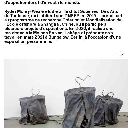
d’appréhender et d’investir le monde.
Artistes associé·es
Hors-les-murs
Ryder Morey-Weale étudie à l’Institut Supérieur Des Arts
Ancien·nes résident·es et artistes associé·es
de Toulouse, où il obtient son DNSEP en 2019. Il prend part
au programme de recherche Création et Mondialisation de
l’École offshore à Shanghai, Chine, où il participe à
plusieurs projets d’expositions. En 2020, il réalise une
résidence à la Maison Salvan, Labège et présente son
travail en mars 2021 à Bungalow, Berlin, à l’occasion d’une
exposition personnelle.