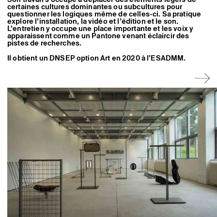
Artistes associé·es
certaines cultures dominantes ou subcultures pour
questionner les logiques même de celles-ci. Sa pratique
Hors-les-murs
explore l’installation, la vidéo et l’édition et le son.
Ancien·nes résident·es et artistes associé·es
L’entretien y occupe une place importante et les voix y
apparaissent comme un Pantone venant éclaircir des
pistes de recherches.
Il obtient un DNSEP option Art en 2020 à l’ESADMM.