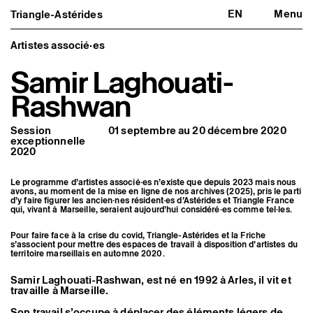
EN
Menu
Triangle-Astérides
Triangle-Astérides
Fermer
Centre d’art contemporain
d’intérêt national
Artistes associé·es
et résidence internationale d'artistes
Samir Laghouati-
Présentation
Rashwan
À propos
Équipe et gouvernance
Partenaires et réseaux
Session
01 septembre au 20 décembre 2020
Formation professionnelle
exceptionnelle
Adhérer / nous soutenir
2020
Rapports d'activité
Informations pratiques
Le programme d’artistes associé·es n’existe que depuis 2023 mais nous
Programmation
avons, au moment de la mise en ligne de nos archives (2025), pris le parti
d’y faire figurer les ancien·nes résident·es d’Astérides et Triangle France
Agenda : en cours et à venir
qui, vivant à Marseille, seraient aujourd’hui considéré·es comme tel·les.
Expositions
Événements
Pour faire face à la crise du covid, Triangle-Astérides et la Friche
Programmation éditoriale
s’associent pour mettre des espaces de travail à disposition d’artistes du
Médiation
territoire marseillais en automne 2020.
Publics associés
Les Nouveaux Commanditaires
Samir Laghouati-Rashwan, est né en 1992 à Arles, il vit et
travaille à Marseille.
Artistes résident·es et associé·es
Résident·es
Son travail s’occupe à déplacer des éléments légers de