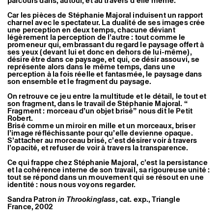
parcours dans, autour, et au travers d’elle même.
Car les pièces de Stéphanie Majoral induisent un rapport
charnel avec le spectateur. La dualité de ses images crée
une perception en deux temps, chacune déviant
légèrement la perception de l’autre : tout comme le
promeneur qui, embrassant du regard le paysage offert à
ses yeux (devant lui et donc en dehors de lui-même),
désire être dans ce paysage, et qui, ce désir assouvi, se
représente alors dans le même temps, dans une
perception à la fois réelle et fantasmée, le paysage dans
son ensemble et le fragment du paysage.
On retrouve ce jeu entre la multitude et le détail, le tout et
son fragment, dans le travail de Stéphanie Majoral. “
Fragment : morceau d’un objet brisé” nous dit le Petit
Robert.
Brisé comme un miroir en mille et un morceaux, briser
l’image réfléchissante pour qu’elle devienne opaque.
S’attacher au morceau brisé, c’est désirer voir à travers
l’opacité, et refuser de voir à travers la transparence.
Ce qui frappe chez Stéphanie Majoral, c’est la persistance
et la cohérence interne de son travail, sa rigoureuse unité :
tout se répond dans un mouvement qui se résout en une
identité : nous nous voyons regarder.
Sandra Patron
in Throokinglass
, cat. exp., Triangle
France, 2002