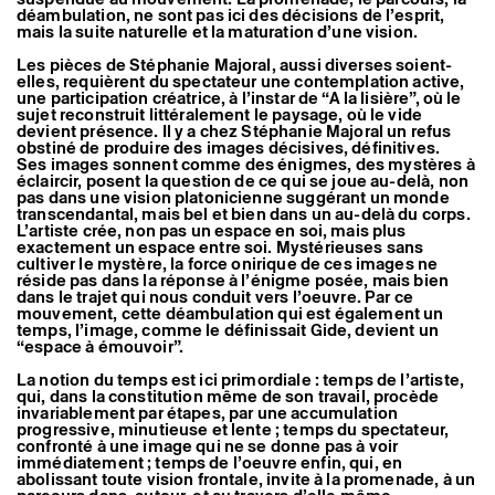
Artistes associé·es
déambulation, ne sont pas ici des décisions de l’esprit,
mais la suite naturelle et la maturation d’une vision.
Hors-les-murs
Ancien·nes résident·es et artistes associé·es
Les pièces de Stéphanie Majoral, aussi diverses soient-
elles, requièrent du spectateur une contemplation active,
une participation créatrice, à l’instar de “A la lisière”, où le
sujet reconstruit littéralement le paysage, où le vide
devient présence. Il y a chez Stéphanie Majoral un refus
obstiné de produire des images décisives, définitives.
Ses images sonnent comme des énigmes, des mystères à
éclaircir, posent la question de ce qui se joue au-delà, non
pas dans une vision platonicienne suggérant un monde
transcendantal, mais bel et bien dans un au-delà du corps.
L’artiste crée, non pas un espace en soi, mais plus
exactement un espace entre soi. Mystérieuses sans
cultiver le mystère, la force onirique de ces images ne
réside pas dans la réponse à l’énigme posée, mais bien
dans le trajet qui nous conduit vers l’oeuvre. Par ce
mouvement, cette déambulation qui est également un
temps, l’image, comme le définissait Gide, devient un
“espace à émouvoir”.
La notion du temps est ici primordiale : temps de l’artiste,
qui, dans la constitution même de son travail, procède
invariablement par étapes, par une accumulation
progressive, minutieuse et lente ; temps du spectateur,
confronté à une image qui ne se donne pas à voir
immédiatement ; temps de l’oeuvre enfin, qui, en
abolissant toute vision frontale, invite à la promenade, à un