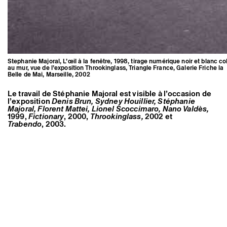
Stephanie Majoral, L’œil à la fenêtre, 1998, tirage numérique noir et blanc co
au mur, vue de l’exposition Throokinglass, Triangle France, Galerie Friche la
Belle de Mai, Marseille, 2002
Le travail de Stéphanie Majoral est visible à l’occasion de
Stephanie Majoral, L’œil à la
l’exposition
Denis Brun, Sydney Houillier, Stéphanie
fenêtre, 1998, tirage numérique
Majoral, Florent Mattei, Lionel Scoccimaro, Nano Valdès
,
noir et blanc collé au mur, vue de
1999,
Fictionary
, 2000,
Throokinglass
,
2002 et
l’exposition Throokinglass, Triangle
Trabendo
, 2003.
France, Galerie Friche la Belle de
Mai, Marseille, 2002
Mentions légales
Instagram
Crédits
Espace presse
Newsletter