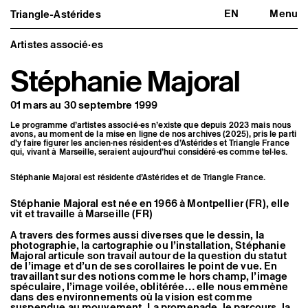
EN
Menu
Triangle-Astérides
Triangle-Astérides
Fermer
Centre d’art contemporain
d’intérêt national
Artistes associé·es
et résidence internationale d'artistes
Stéphanie Majoral
Présentation
À propos
01 mars au 30 septembre 1999
Équipe et gouvernance
Partenaires et réseaux
Le programme d’artistes associé·es n’existe que depuis 2023 mais nous
Formation professionnelle
avons, au moment de la mise en ligne de nos archives (2025), pris le parti
Adhérer / nous soutenir
d’y faire figurer les ancien·nes résident·es d’Astérides et Triangle France
Rapports d'activité
qui, vivant à Marseille, seraient aujourd’hui considéré·es comme tel·les.
Informations pratiques
Stéphanie Majoral est résidente d’Astérides et de Triangle France.
Programmation
Agenda : en cours et à venir
Stéphanie Majoral est née en 1966 à Montpellier (FR), elle
Expositions
vit et travaille à Marseille (FR)
Événements
Programmation éditoriale
A travers des formes aussi diverses que le dessin, la
photographie, la cartographie ou l’installation, Stéphanie
Médiation
Majoral articule son travail autour de la question du statut
Publics associés
de l’image et d’un de ses corollaires le point de vue. En
Les Nouveaux Commanditaires
travaillant sur des notions comme le hors champ, l’image
spéculaire, l’image voilée, oblitérée… elle nous emmène
Artistes résident·es et associé·es
dans des environnements où la vision est comme
Résident·es
suspendue au mouvement. La promenade, le parcours, la