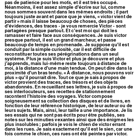
pas de patience pour les mots, et il est très occupé.
Artistes associé·es
Néanmoins, il est assez simple d’écrire sur lui, comme
Hors-les-murs
nous sommes souvent dans les mêmes endroits ; il part
Ancien·nes résident·es et artistes associé·es
toujours juste avant et parce que je viens, « victor vient de
partir » mais il laisse beaucoup de choses, des pièces
d’évidences, des traces - je vous remercie Victor - sont
partagées presque partout. Et c’est moi qui doit les
ramasser et faire face aux conséquences. Je suis victor
presque partout, il est un grand marcheur, et passe
beaucoup de temps en promenade. Je suppose qu’il est
conduit par la simple curiosité, car il est difficile de
reconstituer toutes ses pérégrinations dans un seul
système. Plus je suis Victor et plus je découvre et plus
j’apprends, mais lui-même reste toujours à distance de
moi, à la distance d’une main tendue. On peut dire dans la
proximité d’un bras tendu. « À distance, nous pouvons voir
plus » qu’il pourrait dire. Tout ce que je sais à propos de
victor provient des traces, des trésors et des objets
abandonnés. En recueillant ses lettres, je suis à propos de
ses interlocuteurs, ses recettes de stationnement
racontent l’histoire des voyages. Victor compose
soigneusement sa collection des disques et de livres, en
fonction de leur référence historique, de leur auteur ou de
leurs sujets. Mais, ainsi, leur taille a une importance. Je lis
ses essais qui ne sont pas écrits pour être publiés, ses
notes sur les minuties vexantes ainsi que des énigmes les
plus insolubles ; parfois je vois le chien de victor errant
dans les rues. Je sais exactement qu’il est le sien, car une
fois comme le chien, ces rues ont été peintes par victor.