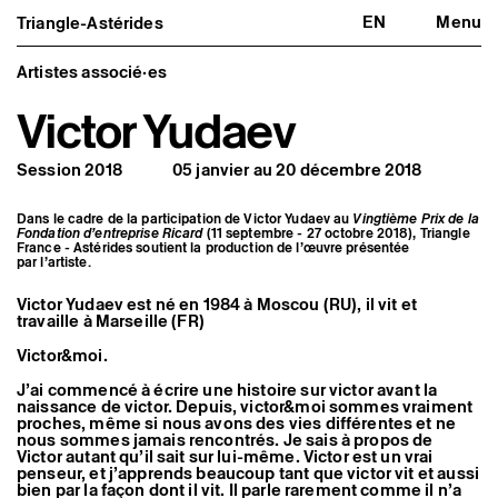
EN
Menu
Triangle-Astérides
Triangle-Astérides
Fermer
Centre d’art contemporain
d’intérêt national
Artistes associé·es
et résidence internationale d'artistes
Victor Yudaev
Présentation
À propos
Session 2018
05 janvier au 20 décembre 2018
Équipe et gouvernance
Partenaires et réseaux
Formation professionnelle
Dans le cadre de la participation de Victor Yudaev au
Vingtième Prix de la
Adhérer / nous soutenir
Fondation d’entreprise Ricard
(11 septembre - 27 octobre 2018), Triangle
Rapports d'activité
France - Astérides soutient la production de l’œuvre présentée
par l’artiste.
Informations pratiques
Programmation
Victor Yudaev est né en 1984 à Moscou (RU), il vit et
travaille à Marseille (FR)
Agenda : en cours et à venir
Expositions
Victor&moi.
Événements
Programmation éditoriale
J’ai commencé à écrire une histoire sur victor avant la
Médiation
naissance de victor. Depuis, victor&moi sommes vraiment
Publics associés
proches, même si nous avons des vies différentes et ne
Les Nouveaux Commanditaires
nous sommes jamais rencontrés. Je sais à propos de
Victor autant qu’il sait sur lui-même. Victor est un vrai
penseur, et j’apprends beaucoup tant que victor vit et aussi
Artistes résident·es et associé·es
bien par la façon dont il vit. Il parle rarement comme il n’a
Résident·es