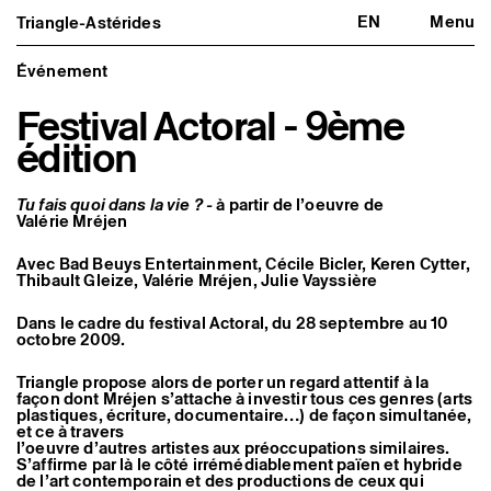
EN
Menu
Triangle-Astérides
Triangle-Astérides
Fermer
Centre d’art contemporain
d’intérêt national
Événement
et résidence internationale d'artistes
Festival Actoral - 9ème
Présentation
édition
À propos
Équipe et gouvernance
Partenaires et réseaux
Tu fais quoi dans la vie ? -
à partir de l’oeuvre de
Formation professionnelle
Valérie Mréjen
Adhérer / nous soutenir
Rapports d'activité
Informations pratiques
Avec Bad Beuys Entertainment, Cécile Bicler, Keren Cytter,
Thibault Gleize, Valérie Mréjen, Julie Vayssière
Programmation
Agenda : en cours et à venir
Dans le cadre du festival Actoral, du 28 septembre au 10
Expositions
octobre 2009.
Événements
Programmation éditoriale
Triangle propose alors de porter un regard attentif à la
Médiation
façon dont Mréjen s’attache à investir tous ces genres (arts
Publics associés
plastiques, écriture, documentaire…) de façon simultanée,
Les Nouveaux Commanditaires
et ce à travers
l’oeuvre d’autres artistes aux préoccupations similaires.
S’affirme par là le côté irrémédiablement païen et hybride
Artistes résident·es et associé·es
de l’art contemporain et des productions de ceux qui
Résident·es