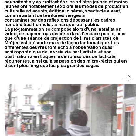
souhaitent s’y voir rattachés : les artistes jeunes et moins
Artistes associé·es
jeunes ont notablement exploré les modes de production
Hors-les-murs
culturelle adjacents, édition, cinéma, spectacle vivant,
Ancien·nes résident·es et artistes associé·es
comme autant de territoires vierges à
contaminer par des réflexions dépassant les cadres
narratifs traditionnels…ainsi que leur public.
La programmation se compose alors d’une installation
vidéo, de happenings discrets dans l’espace public, ainsi
que d’une séance de projection de films d’artistes où
Mréjen est présente mais de façon fantomatique. Les
différentes oeuvres font écho à l’observation quasi
schizophrénique de la vraie vie par l’artiste, et son
obstination à en traquer les impressions de facticité
récurrentes, ainsi qu’à sa passion des micro-récits qui en
disent plus long que les plus grandes sagas.