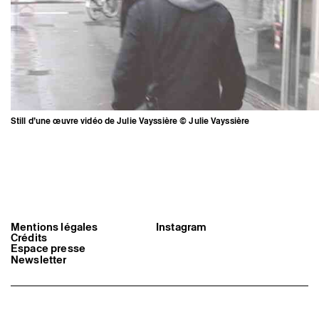
Still d’une œuvre vidéo de Julie Vayssière © Julie Vayssière
Mentions légales
Instagram
Crédits
Espace presse
Newsletter
Still d’une œuvre vidéo de Julie
Vayssière © Julie Vayssière
Triangle-Astérides
Centre d’art contemporain