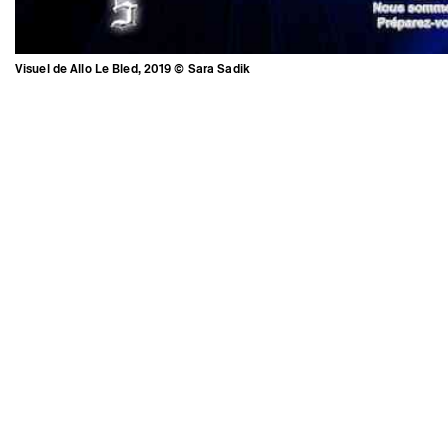
Arthur Eskenazi, Ideal Corpus,
performance, 2019, Festival Do
Disturb, Palais de Tokyo, Paris ©
Ayka Lux
Visuel de Allo Le Bled, 2019 © Sara Sadik
Le travail de Sara Sadik s’ancre dans ce qu’elle désigne par
le terme «beurcore», la culture de la jeune diaspora
maghrébine vivant en France, dont elle analyse les
particularités afin de les documenter par le biais de la
fiction. « Allo le bled » est une cérémonie sonore et
visuelle durant laquelle Sara Sadik nous plonge dans
l’univers de La Puenta : une ville nouvelle dirigée par le
président Jul Saint-Jean. À travers le personnage de
Tchikita, elle documente les notions de fandom et de culte.
Mentions légales
Instagram
Crédits
Espace presse
Newsletter