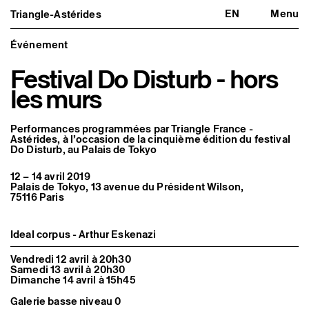
EN
Menu
Triangle-Astérides
Triangle-Astérides
Fermer
Centre d’art contemporain
d’intérêt national
Événement
et résidence internationale d'artistes
Festival Do Disturb - hors
Présentation
les murs
À propos
Équipe et gouvernance
Partenaires et réseaux
Performances programmées par Triangle France -
Formation professionnelle
Astérides, à l’occasion de la cinquième édition du festival
Adhérer / nous soutenir
Do Disturb, au Palais de Tokyo
Rapports d'activité
Informations pratiques
12 – 14 avril 2019
Palais de Tokyo, 13 avenue du Président Wilson,
Programmation
75116 Paris
Agenda : en cours et à venir
Expositions
Événements
Ideal corpus - Arthur Eskenazi
Programmation éditoriale
Médiation
Publics associés
Vendredi 12 avril à 20h30
Samedi 13 avril à 20h30
Les Nouveaux Commanditaires
Dimanche 14 avril à 15h45
Artistes résident·es et associé·es
Galerie basse niveau 0
Résident·es