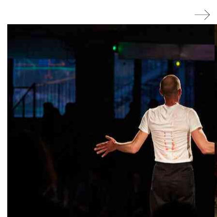
Artistes associé·es
Hors-les-murs
Ancien·nes résident·es et artistes associé·es