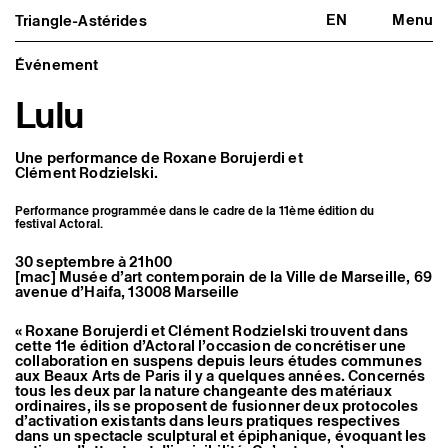
EN
Menu
Triangle-Astérides
Triangle-Astérides
Fermer
Centre d’art contemporain
d’intérêt national
Événement
et résidence internationale d'artistes
Lulu
Présentation
À propos
Équipe et gouvernance
Une performance de Roxane Borujerdi et
Partenaires et réseaux
Clément Rodzielski.
Formation professionnelle
Adhérer / nous soutenir
Performance programmée dans le cadre de la 11ème édition du
Rapports d'activité
festival Actoral.
Informations pratiques
30 septembre à 21h00
Programmation
[mac] Musée d’art contemporain de la Ville de Marseille, 69
Agenda : en cours et à venir
avenue d’Haifa, 13008 Marseille
Expositions
Événements
« Roxane Borujerdi et Clément Rodzielski trouvent dans
Programmation éditoriale
cette 11e édition d’Actoral l’occasion de concrétiser une
Médiation
collaboration en suspens depuis leurs études communes
Publics associés
aux Beaux Arts de Paris il y a quelques années. Concernés
tous les deux par la nature changeante des matériaux
Les Nouveaux Commanditaires
ordinaires, ils se proposent de fusionner deux protocoles
d’activation existants dans leurs pratiques respectives
Artistes résident·es et associé·es
dans un spectacle sculptural et épiphanique, évoquant les
Résident·es