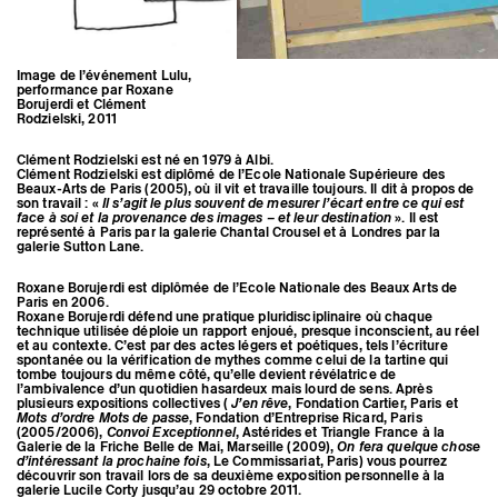
Image de l’événement Lulu,
performance par Roxane
Borujerdi et Clément
Rodzielski, 2011
Clément Rodzielski est né en 1979 à Albi.
Clément Rodzielski est diplômé de l’Ecole Nationale Supérieure des
Beaux-Arts de Paris (2005), où il vit et travaille toujours. Il dit à propos de
son travail : «
Il s’agit le plus souvent de mesurer l’écart entre ce qui est
face à soi et la provenance des images – et leur destination
». Il est
représenté à Paris par la galerie Chantal Crousel et à Londres par la
galerie Sutton Lane.
Roxane Borujerdi est diplômée de l’Ecole Nationale des Beaux Arts de
Paris en 2006.
Roxane Borujerdi défend une pratique pluridisciplinaire où chaque
technique utilisée déploie un rapport enjoué, presque inconscient, au réel
et au contexte. C’est par des actes légers et poétiques, tels l’écriture
spontanée ou la vérification de mythes comme celui de la tartine qui
tombe toujours du même côté, qu’elle devient révélatrice de
l’ambivalence d’un quotidien hasardeux mais lourd de sens. Après
plusieurs expositions collectives (
J’en rêve
, Fondation Cartier, Paris et
Mots d’ordre Mots de passe
, Fondation d’Entreprise Ricard, Paris
(2005/2006),
Convoi Exceptionnel
, Astérides et Triangle France à la
Galerie de la Friche Belle de Mai, Marseille (2009),
On fera quelque chose
d’intéressant la prochaine fois
, Le Commissariat, Paris) vous pourrez
découvrir son travail lors de sa deuxième exposition personnelle à la
galerie Lucile Corty jusqu’au 29 octobre 2011.