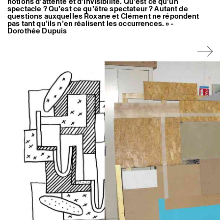
notions d’attente et d’invisibilité. Qu’est ce qu’un
Artistes associé·es
spectacle ? Qu’est ce qu’être spectateur ? Autant de
Hors-les-murs
questions auxquelles Roxane et Clément ne répondent
Ancien·nes résident·es et artistes associé·es
pas tant qu’ils n’en réalisent les occurrences. » -
Dorothée Dupuis