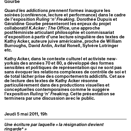
Gourbe
Artistes associé·es
Hors-les-murs
Quand les addictions prennent formes
inaugure les
Ancien·nes résident·es et artistes associé·es
soirées (conférence, lecture et performance) dans le cadre
de l’exposition
Ruling ‘n’ Freaking
. Dorothée Dupuis et
Géraldine Gourbe présenteront les enjeux du projet
collaboratif
K.Acker : The Office
, une approche
postféministe articulant philosophie et commissariat
d’exposition à partir d’une lecture singulière des textes de
Kathy Acker, auteure juive américaine, proche de William
Burroughs, David Antin, Avital Ronell, Sylvère Lotringer
etc.
Kathy Acker, dans le contexte culturel et activiste new-
yorkais des années 70 et 80, a développé des formes
sensibles et politiques de représentation qui ne sont pas
sans évoquer les relations complexes de contrôle de soi et
de total lâcher prise des comportements addictifs. Cet axe
de lecture des textes de Kathy Acker résonne
particulièrement dans des productions visuelles et
conceptuelles contemporaines comme le suggère
l’exposition
Ruling ‘n’ Freaking
. Cette présentation se
terminera par une discussion avec le public.
Jeudi 5 mai 2011, 19h
Une écriture par laquelle « la résignation devient
ringarde* »