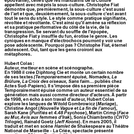
épouvante), celles que les mandarins de la Culture
appellent avec mépris la sous-culture. Christophe Fiat
démontre que, premièrement, la sous-culture c’est aussi
de l’art et que, deuxièmement, la sous-culture c’est avant
tout le sens du style. Le style comme pratique signifiante,
révoltée et révoltante. C’est ainsi qu’il amène sa réflexion
et sa pratique performative du côté de la vie, de la
transgression. Se servant du souffle de l’épopée,
Christophe Fiat y insuffle du fun, érotise le genre. Les
cyniques en manque d’électrochocs pourront y voir une
pose adolescente. Pourquoi pas ? Christophe Fiat, éternel
adolescent. Oui, tant que les gens croiront aux
métaphores.
Hubert Colas :
Auteur, metteur en scène et scénographe.
En 1988 il crée Diphtong Cie et monte un certain nombre
de ses textes
(Temporairement épuisé, Nomades, La
Brûlure, La Croix des oiseaux, Sans faim
… publiés chez
Actes Sud-Papiers). Il s’impose dès sa première pièce
Temporairement épuisé comme un auteur essentiel de sa
génération mais aussi comme directeur d’acteurs. À partir
de 1998, en écho à son travail d’auteur, Hubert Colas
explore les langues de Witold Gombrowicz (
Mariage
),
Christine Angot (
Nouvelle Vague
et
La fin de l’amour
),
Sarah Kane (
Purifiés
et
4.48 Psychose
), Martin Crimp (
Face
au Mur, Avis aux femmes d’Irak
), Sonia Chiambretto (
CHTO
Trilogie
), Rainald Goetz (
Jeff Koons
). En mars 2005, il
traduit et met en scène
Hamlet
de Shakespeare au Théâtre
National de Marseille - La Criée, spectacle présenté