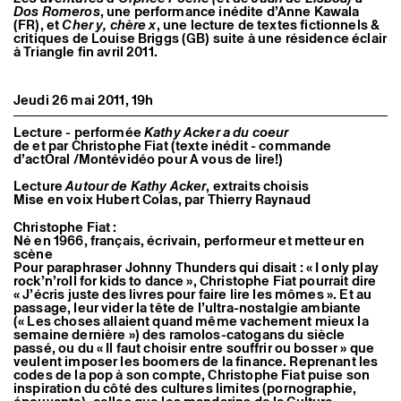
Dos Romeros
, une performance inédite d’Anne Kawala
(FR), et
Cher y, chère x
, une lecture de textes fictionnels &
critiques de Louise Briggs (GB) suite à une résidence éclair
à Triangle fin avril 2011.
Jeudi 26 mai 2011, 19h
Lecture - performée
Kathy Acker a du coeur
de et par Christophe Fiat (texte inédit - commande
d’actOral /Montévidéo pour A vous de lire!)
Lecture
Autour de Kathy Acker
, extraits choisis
Mise en voix Hubert Colas, par Thierry Raynaud
Christophe Fiat :
Né en 1966, français, écrivain, performeur et metteur en
scène
Pour paraphraser Johnny Thunders qui disait : « I only play
rock’n’roll for kids to dance », Christophe Fiat pourrait dire
« J’écris juste des livres pour faire lire les mômes ». Et au
passage, leur vider la tête de l’ultra-nostalgie ambiante
(« Les choses allaient quand même vachement mieux la
semaine dernière ») des ramolos-catogans du siècle
passé, ou du « Il faut choisir entre souffrir ou bosser » que
veulent imposer les boomers de la finance. Reprenant les
codes de la pop à son compte, Christophe Fiat puise son
inspiration du côté des cultures limites (pornographie,