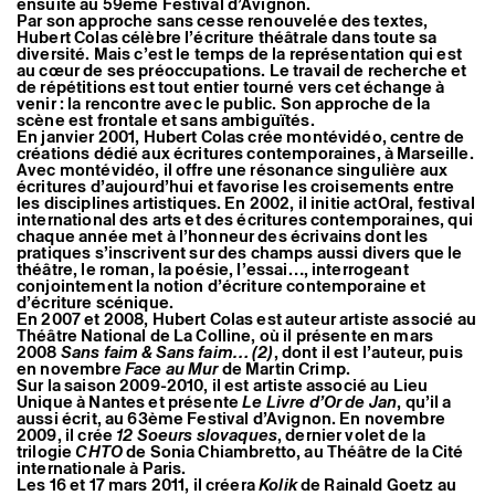
ensuite au 59ème Festival d’Avignon.
Par son approche sans cesse renouvelée des textes,
Hubert Colas célèbre l’écriture théâtrale dans toute sa
diversité. Mais c’est le temps de la représentation qui est
au cœur de ses préoccupations. Le travail de recherche et
de répétitions est tout entier tourné vers cet échange à
venir : la rencontre avec le public. Son approche de la
scène est frontale et sans ambiguïtés.
En janvier 2001, Hubert Colas crée montévidéo, centre de
créations dédié aux écritures contemporaines, à Marseille.
Avec montévidéo, il offre une résonance singulière aux
écritures d’aujourd’hui et favorise les croisements entre
les disciplines artistiques. En 2002, il initie actOral, festival
international des arts et des écritures contemporaines, qui
chaque année met à l’honneur des écrivains dont les
pratiques s’inscrivent sur des champs aussi divers que le
théâtre, le roman, la poésie, l’essai…, interrogeant
conjointement la notion d’écriture contemporaine et
d’écriture scénique.
En 2007 et 2008, Hubert Colas est auteur artiste associé au
Théâtre National de La Colline, où il présente en mars
2008
Sans faim & Sans faim… (2)
, dont il est l’auteur, puis
en novembre
Face au Mur
de Martin Crimp.
Sur la saison 2009-2010, il est artiste associé au Lieu
Unique à Nantes et présente
Le Livre d’Or de Jan
, qu’il a
aussi écrit, au 63ème Festival d’Avignon. En novembre
2009, il crée
12 Soeurs slovaques
, dernier volet de la
trilogie
CHTO
de Sonia Chiambretto, au Théâtre de la Cité
internationale à Paris.
Les 16 et 17 mars 2011, il créera
Kolik
de Rainald Goetz au