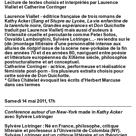
Lecture de textes choisis et interprétés par Laurence
Viallet et Catherine Corringer
Laurence Viallet - éditrice française de trois romans de
Kathy Acker (
Sang et Stupre au Lycée, La vie enfantine de
la tarentule noire, Grandes espérances
et
Don Quichotte
traduit par Laurence Viallet) mais aussi d’auteurs à
l’intensité cruelle et percutante comme Peter Sotos,
Osvaldo Lamborghini, Sylvère Lotringer…- reviendra sur le
(dé-)montage littéraire d’une personnalité intense aux
allures de
riotgirl
issue de la scène new-yorkaise de la fin
des années 70 et d es années 80, naviguant entre poésie
et littérature européennes du XIXème siècle, philosophie
postructuralisme et art conceptuel.
Catherine Corringer - actrice, performeuse et réalisatrice
féministe post-porn - lira plusieurs extraits choisis pour
cette soirée de Don Quichotte.
* Gilles Châtelet évoquait les écrits d’Herbert Marcuse
dans ces termes
Samedi 14 mai 2011, 17h
Conférence autour d’un New-York
made in
Kathy Acker
avec Sylvère Lotringer
Sylvère Lotringer : Né en France, philosophe, critique
littéraire et professeur à l’Université de Colombia (NY).
Sylvère Lotringer est un critique littéraire et un théoricien