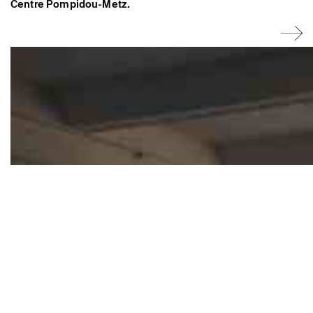
Centre Pompidou-Metz.
Dorothée Dupuis, Géraldine
Gourbe et Sylvère Lotringer lors de
sa conférence à la Galerie de la
Friche Belle de Mai, le 14 mai 2011