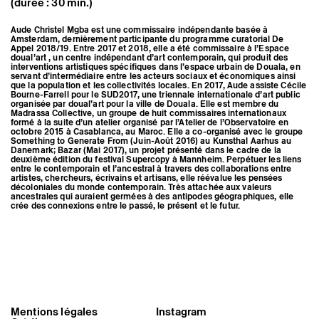
(durée : 30 min.)
Artistes associé·es
Hors-les-murs
Aude Christel Mgba est une commissaire indépendante basée à
Ancien·nes résident·es et artistes associé·es
Amsterdam, dernièrement participante du programme curatorial De
Appel 2018/19. Entre 2017 et 2018, elle a été commissaire à l’Espace
doual’art , un centre indépendant d’art contemporain, qui produit des
interventions artistiques spécifiques dans l’espace urbain de Douala, en
servant d’intermédiaire entre les acteurs sociaux et économiques ainsi
que la population et les collectivités locales. En 2017, Aude assiste Cécile
Bourne-Farrell pour le SUD2017, une triennale internationale d’art public
organisée par doual’art pour la ville de Douala. Elle est membre du
Madrassa Collective, un groupe de huit commissaires internationaux
formé à la suite d’un atelier organisé par l’Atelier de l’Observatoire en
octobre 2015 à Casablanca, au Maroc. Elle a co-organisé avec le groupe
Something to Generate From (Juin-Août 2016) au Kunsthal Aarhus au
Danemark; Bazar (Mai 2017), un projet présenté dans le cadre de la
deuxième édition du festival Supercopy à Mannheim. Perpétuer les liens
entre le contemporain et l’ancestral à travers des collaborations entre
artistes, chercheurs, écrivains et artisans, elle réévalue les pensées
décoloniales du monde contemporain. Très attachée aux valeurs
ancestrales qui auraient germées à des antipodes géographiques, elle
crée des connexions entre le passé, le présent et le futur.
Mentions légales
Instagram