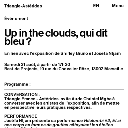
EN
Menu
Triangle-Astérides
Triangle-Astérides
Fermer
Centre d’art contemporain
d’intérêt national
Événement
et résidence internationale d'artistes
Up in the clouds, qui dit
Présentation
bleu ?
À propos
Équipe et gouvernance
Partenaires et réseaux
En lien avec l’exposition de Shirley Bruno et Josèfa Ntjam
Formation professionnelle
Adhérer / nous soutenir
Rapports d'activité
Samedi 31 août, à partir de 17h30
Informations pratiques
Bastide Projects, 19 rue du Chevalier Rôze, 13002 Marseille
Programmation
Agenda : en cours et à venir
Programme :
Expositions
Événements
CONVERSATION :
Programmation éditoriale
Triangle France - Astérides invite Aude Christel Mgba à
Médiation
converser avec les artistes de l’exposition, afin de mettre
Publics associés
en perspective leurs pratiques respectives.
Les Nouveaux Commanditaires
PERFORMANCE
Josèfa Ntjam présente sa performance
Hilolombi #2, Et si
Artistes résident·es et associé·es
nos corps en formes de gouttes côtoyaient les étoiles
Résident·es