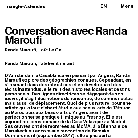
EN
Menu
Triangle-Astérides
Triangle-Astérides
Fermer
Centre d’art contemporain
d’intérêt national
et résidence internationale d'artistes
Conversation avec Randa
Maroufi
Présentation
À propos
Équipe et gouvernance
Randa Maroufi, Loïc Le Gall
Partenaires et réseaux
Formation professionnelle
Adhérer / nous soutenir
Randa Maroufi, l’atelier itinérant
Rapports d'activité
Informations pratiques
D’Amsterdam à Casablanca en passant par Angers, Randa
Maroufi explore des géographies connues. Cependant, en
Programmation
s’insérant dans des interstices et en développant des
récits inattendus, elle relit des histoires locales et destins
Agenda : en cours et à venir
personnels. Des lignes directrices se dégagent de son
Expositions
œuvre, il s’agit des notions de rencontre, de communautés
Événements
mais aussi de déplacement. Quoi de plus naturel pour une
Programmation éditoriale
artiste qui a tout d’abord étudié aux beaux-arts de Tétouan
Médiation
au Maroc puis aux beaux-arts d’Angers avant de
Publics associés
perfectionner sa pratique filmique au Fresnoy. Elle est
Les Nouveaux Commanditaires
aujourd’hui pensionnaire de la Casa Velázquez à Madrid.
Ses œuvres ont été montrées au MoMA, à la Biennale de
Marrakech ou encore aux rencontres de Bamako.
Artistes résident·es et associé·es
Dernièrement (septembre 2017), elle a pris part à
Résident·es