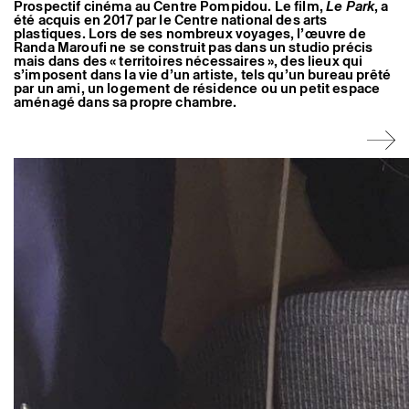
Prospectif cinéma au Centre Pompidou. Le film,
Le Park
, a
Artistes associé·es
été acquis en 2017 par le Centre national des arts
Hors-les-murs
plastiques. Lors de ses nombreux voyages, l’œuvre de
Ancien·nes résident·es et artistes associé·es
Randa Maroufi ne se construit pas dans un studio précis
mais dans des « territoires nécessaires », des lieux qui
s’imposent dans la vie d’un artiste, tels qu’un bureau prêté
par un ami, un logement de résidence ou un petit espace
aménagé dans sa propre chambre.