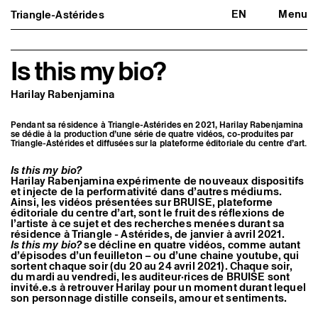
EN
Menu
Triangle-Astérides
Triangle-Astérides
Fermer
Centre d’art contemporain
d’intérêt national
et résidence internationale d'artistes
Is this my bio?
Présentation
Harilay Rabenjamina
À propos
Équipe et gouvernance
Partenaires et réseaux
Pendant sa résidence à Triangle-Astérides en 2021, Harilay Rabenjamina
Formation professionnelle
se dédie à la production d’une série de quatre vidéos, co-produites par
Triangle-Astérides et diffusées sur la plateforme éditoriale du centre d’art.
Adhérer / nous soutenir
Rapports d'activité
Informations pratiques
Is this my bio?
Harilay Rabenjamina expérimente de nouveaux dispositifs
et injecte de la performativité dans d’autres médiums.
Programmation
Ainsi, les vidéos présentées sur BRUISE, plateforme
Agenda : en cours et à venir
éditoriale du centre d’art, sont le fruit des réflexions de
Expositions
l’artiste à ce sujet et des recherches menées durant sa
Événements
résidence à Triangle - Astérides, de janvier à avril 2021.
Programmation éditoriale
Is this my bio?
se décline en quatre vidéos, comme autant
Médiation
d’épisodes d’un feuilleton – ou d’une chaine youtube, qui
sortent chaque soir (du 20 au 24 avril 2021). Chaque soir,
Publics associés
du mardi au vendredi, les auditeur·rices de BRUISE sont
Les Nouveaux Commanditaires
invité.e.s à retrouver Harilay pour un moment durant lequel
son personnage distille conseils, amour et sentiments.
Artistes résident·es et associé·es
Résident·es