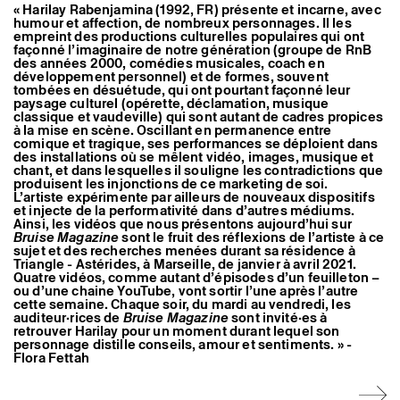
« Harilay Rabenjamina (1992, FR) présente et incarne, avec
Artistes associé·es
humour et affection, de nombreux personnages. Il les
Hors-les-murs
empreint des productions culturelles populaires qui ont
Ancien·nes résident·es et artistes associé·es
façonné l’imaginaire de notre génération (groupe de RnB
des années 2000, comédies musicales, coach en
développement personnel) et de formes, souvent
tombées en désuétude, qui ont pourtant façonné leur
paysage culturel (opérette, déclamation, musique
classique et vaudeville) qui sont autant de cadres propices
à la mise en scène. Oscillant en permanence entre
comique et tragique, ses performances se déploient dans
des installations où se mêlent vidéo, images, musique et
chant, et dans lesquelles il souligne les contradictions que
produisent les injonctions de ce marketing de soi.
L’artiste expérimente par ailleurs de nouveaux dispositifs
et injecte de la performativité dans d’autres médiums.
Ainsi, les vidéos que nous présentons aujourd’hui sur
Bruise Magazine
sont le fruit des réflexions de l’artiste à ce
sujet et des recherches menées durant sa résidence à
Triangle - Astérides, à Marseille, de janvier à avril 2021.
Quatre vidéos, comme autant d’épisodes d’un feuilleton –
ou d’une chaine YouTube, vont sortir l’une après l’autre
cette semaine. Chaque soir, du mardi au vendredi, les
auditeur·rices de
Bruise Magazine
sont invité·es à
retrouver Harilay pour un moment durant lequel son
personnage distille conseils, amour et sentiments. » -
Flora Fettah