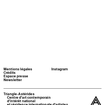
Artistes associé·es
Hors-les-murs
Ancien·nes résident·es et artistes associé·es
Mentions légales
Instagram
Crédits
Espace presse
Newsletter
Triangle-Astérides
Centre d’art contemporain
d’intérêt national
et résidence internationale d'artistes