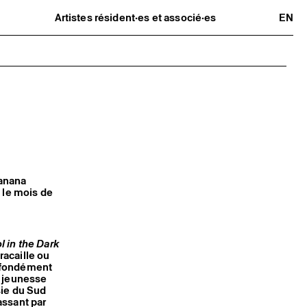
Artistes résident·es et associé·es
EN
Résident·es
Artistes associé·es
Hors-les-murs
Ancien·nes résident·es et artistes
associé·es
manana
t le mois de
l in the Dark
racaille ou
rofondément
a jeunesse
sie du Sud
assant par