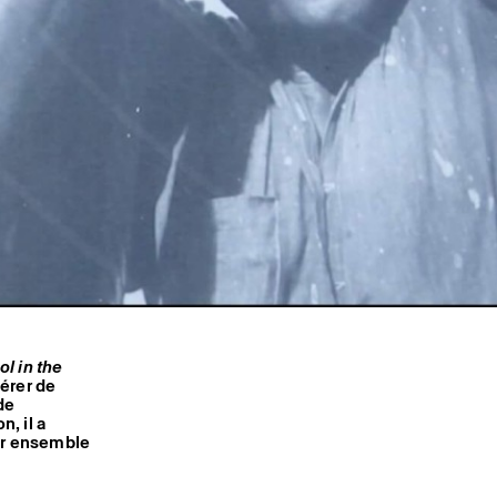
ol in the
érer de
de
n, il a
cer ensemble