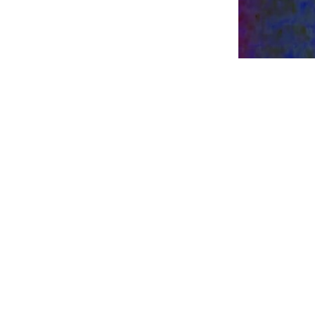
Mawena Yehouessi, Sol In the Dark (Still), 2022 © Mawena Yehouessi