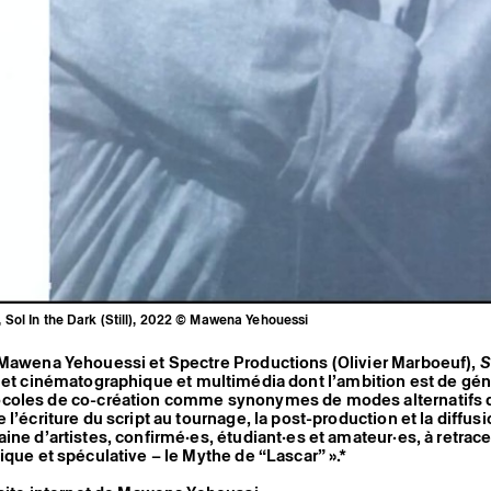
Sol In the Dark (Still), 2022 © Mawena Yehouessi
 Mawena Yehouessi et Spectre Productions (Olivier Marboeuf),
S
jet cinématographique et multimédia dont l’ambition est de gén
coles de co-création comme synonymes de modes alternatifs 
l’écriture du script au tournage, la post-production et la diffusio
ine d’artistes, confirmé·es, étudiant·es et amateur·es, à retra
ique et spéculative – le Mythe de “Lascar” ».*