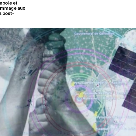
ymbole et
 hommage aux
s post-