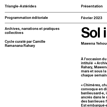
Triangle-Astérides
Présentation
Centre d’art contemporain
À propos
d’intérêt national
Équipe et go
Programmation éditoriale
Février 2023
et résidence internationale d'artistes
Partenaires e
Formation pr
Sol 
Adhérer / no
Archives, narrations et pratiques
Rapports d'ac
collectives
Informations
Cycle curaté par Camille
Mawena Yehou
Ramanana Rahary
À l’occasion d
intitulé « Arch
Rahary, Mawena
mars et sous la
chaque semain
«
Chimères, cha
convoque en diff
banlieusard·e, 
ancrés dans le 
des banlieues f
Est embarqué·es