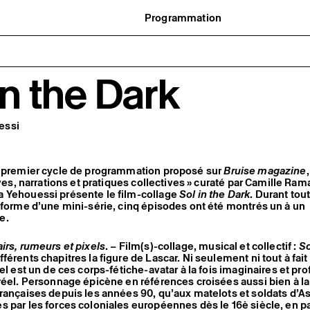
Programmation
Agenda : en cours et à venir
uvernance
Expositions
t réseaux
Événements
ofessionnelle
Programmation éditoriale
in the Dark
us soutenir
Médiation
tivité
Publics associés
 pratiques
Les Nouveaux Commanditaires
essi
u premier cycle de programmation proposé sur
Bruise magazine
,
ives, narrations et pratiques collectives » curaté par Camille Ra
 Yehouessi présente le film-collage
Sol in the Dark
. Durant tou
 forme d’une mini-série, cinq épisodes ont été montrés un à un
e.
irs, rumeurs et pixels
. – Film(s)-collage, musical et collectif :
So
érents chapitres la figure de Lascar. Ni seulement ni tout à fait 
iel est un de ces corps-fétiche-avatar à la fois imaginaires et p
réel. Personnage épicène en références croisées aussi bien à l
rançaises depuis les années 90, qu’aux matelots et soldats d’A
 par les forces coloniales européennes dès le 16è siècle, en p