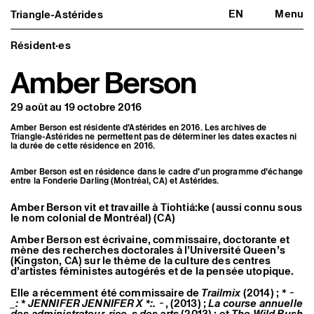
EN
Menu
Triangle-Astérides
Triangle-Astérides
Fermer
Centre d’art contemporain
d’intérêt national
Résident·es
et résidence internationale d'artistes
Amber Berson
Présentation
À propos
29 août au 19 octobre 2016
Équipe et gouvernance
Partenaires et réseaux
Amber Berson est résidente d’Astérides en 2016. Les archives de
Formation professionnelle
Triangle-Astérides ne permettent pas de déterminer les dates exactes ni
Adhérer / nous soutenir
la durée de cette résidence en 2016.
Rapports d'activité
Informations pratiques
Amber Berson est en résidence dans le cadre d’un programme d’échange
entre la Fonderie Darling (Montréal, CA) et Astérides.
Programmation
Agenda : en cours et à venir
Amber Berson vit et travaille à Tiohtiá:ke (aussi connu sous
Expositions
le nom colonial de Montréal) (CA)
Événements
Programmation éditoriale
Amber Berson est écrivaine, commissaire, doctorante et
mène des recherches doctorales à l’Université Queen’s
Médiation
(Kingston, CA) sur le thème de la culture des centres
Publics associés
d’artistes féministes autogérés et de la pensée utopique.
Les Nouveaux Commanditaires
Elle a récemment été commissaire de
Trailmix
(2014) ;
* ~
Artistes résident·es et associé·es
_: * JENNIFER JENNIFER X *:. ~
, (2013) ;
La course annuelle
Résident·es
des administrateur-rice-s des arts
(2013) ; et
The Wild Bush