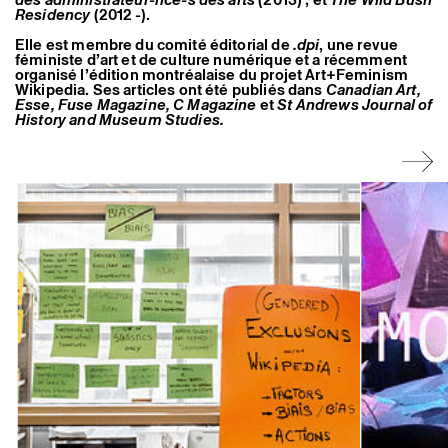
Artistes associé·es
Residency
(2012 -).
Hors-les-murs
Elle est membre du comité éditorial de
.dpi
, une revue
Ancien·nes résident·es et artistes associé·es
féministe d’art et de culture numérique et a récemment
organisé l’édition montréalaise du projet Art+Feminism
Wikipedia. Ses articles ont été publiés dans
Canadian Art,
Esse, Fuse Magazine, C Magazine
et
St Andrews Journal of
History and Museum Studies.