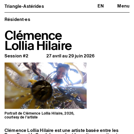
EN
Menu
Triangle-Astérides
Triangle-Astérides
Fermer
Centre d’art contemporain
d’intérêt national
Résident·es
et résidence internationale d'artistes
Clémence
Présentation
Lollia Hilaire
À propos
Équipe et gouvernance
Partenaires et réseaux
Session #2
27 avril au 29 juin 2026
Formation professionnelle
Adhérer / nous soutenir
Rapports d'activité
Informations pratiques
Programmation
Agenda : en cours et à venir
Expositions
Événements
Programmation éditoriale
Médiation
Publics associés
Portrait de Clémence Lollia Hilaire, 2026,
Les Nouveaux Commanditaires
courtesy de l’artiste
Artistes résident·es et associé·es
Clémence Lollia Hilaire est une artiste basée entre les
Résident·es