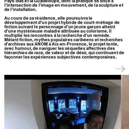
Pays-Bas et la Guadeloupe, dont la pratique se situe à
Artistes associé·es
l’intersection de l’image en mouvement, de la sculpture et
Hors-les-murs
de l’installation.
Ancien·nes résident·es et artistes associé·es
Au cours de sa résidence, elle poursuivra le
développement d’un projet hybride de court-métrage de
fiction suivant le personnage d’un jeune garçon atteint
d’une mystérieuse maladie attribuée au colorisme. Il
multiplie les rencontres à la recherche d’un remède.
Mêlant fiction, mythes populaires caribéens et recherches
d’archives aux ANOM à Aix-en-Provence, le projet tente,
avec humour, de naviguer les séquelles affectives des
hiérarchies de race, de valeur et de désir, qui continuent de
façonner les expériences subjectives contemporaines.