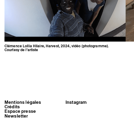
Clémence Lollia Hilaire, Harvest, 2024, vidéo (photogramme).
Courtesy de l’artiste
Mentions légales
Instagram
Crédits
Clémence Lollia Hilaire, Harvest,
Espace presse
2024, vidéo (photogramme).
Courtesy de l’artiste
Newsletter
Triangle-Astérides