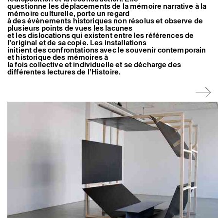
Artistes associé·es
questionne les déplacements de la mémoire narrative à la
mémoire culturelle, porte un regard
Hors-les-murs
à des évènements historiques non résolus et observe de
Ancien·nes résident·es et artistes associé·es
plusieurs points de vues les lacunes
et les dislocations qui existent entre les références de
l’original et de sa copie. Les installations
initient des confrontations avec le souvenir contemporain
et historique des mémoires à
la fois collective et individuelle et se décharge des
différentes lectures de l’Histoire.