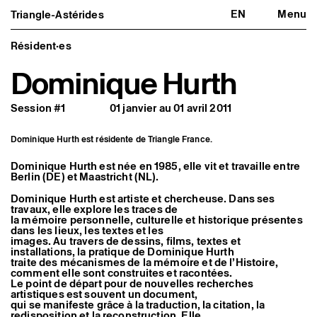
EN
Menu
Triangle-Astérides
Triangle-Astérides
Fermer
Centre d’art contemporain
d’intérêt national
Résident·es
et résidence internationale d'artistes
Dominique Hurth
Présentation
À propos
Session #1
01 janvier au 01 avril 2011
Équipe et gouvernance
Partenaires et réseaux
Formation professionnelle
Dominique Hurth est résidente de Triangle France.
Adhérer / nous soutenir
Rapports d'activité
Dominique Hurth est née en 1985, elle vit et travaille entre
Informations pratiques
Berlin (DE) et Maastricht (NL).
Programmation
Dominique Hurth est artiste et chercheuse. Dans ses
Agenda : en cours et à venir
travaux, elle explore les traces de
Expositions
la mémoire personnelle, culturelle et historique présentes
Événements
dans les lieux, les textes et les
images. Au travers de dessins, films, textes et
Programmation éditoriale
installations, la pratique de Dominique Hurth
Médiation
traite des mécanismes de la mémoire et de l’Histoire,
Publics associés
comment elle sont construites et racontées.
Les Nouveaux Commanditaires
Le point de départ pour de nouvelles recherches
artistiques est souvent un document,
Artistes résident·es et associé·es
qui se manifeste grâce à la traduction, la citation, la
Résident·es
redisposition et la reconstruction. Elle