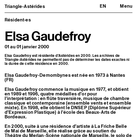
EN
Menu
Triangle-Astérides
Triangle-Astérides
Fermer
Centre d’art contemporain
d’intérêt national
Résident·es
et résidence internationale d'artistes
Elsa Gaudefroy
Présentation
À propos
01 au 01 janvier 2000
Équipe et gouvernance
Partenaires et réseaux
Elsa Gaudefroy est résidente d’Astérides en 2000. Les archives de
Formation professionnelle
Triangle-Astérides ne permettent pas de déterminer les dates exactes ni
Adhérer / nous soutenir
la durée de cette résidence en 2000.
Rapports d'activité
Informations pratiques
Elsa Gaudefroy-Demombynes est née en 1973 à Nantes
(FR)
Programmation
Agenda : en cours et à venir
Elsa Gaudefroy commence la musique en 1977, et obtient
en 1989 et 1996, quatre médailles d’or pour
Expositions
l’interprétation : en flûte traversière, musique de chambre
Événements
classique et contemporaine (ensemble vents et ensemble
Programmation éditoriale
mixte). En 1998, elle obtient le DNSEP (Diplôme Supérieur
Médiation
d’Expression Plastique) à l’école des Beaux-Arts de
Publics associés
Bordeaux.
Les Nouveaux Commanditaires
En 2000, suite à une résidence d’artiste à La Friche Belle
Artistes résident·es et associé·es
de Mai de Marseille, elle réalise grâce au soutien du
Théâtre du Merlan-Scène nationale de Marseille, le solo de
Résident·es