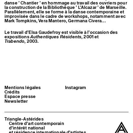
danse ’ Chantier ’ en hommage au travail des ouvriers pour
Artistes associé·es
la construction de la Bibliothèque ’ L’Alcazar ’ de Marseille.
Hors-les-murs
Parallèlement, elle se forme à la danse contemporaine et
Ancien·nes résident·es et artistes associé·es
improvisée dans le cadre de workshops, notamment avec
Mark Tompkins, Vera Mantero, Germana Civera…
Le travail d’Elsa Gaudefroy est visible à l’occasion des
expositions
Authentiques Résidents
,
2001 et
Trabendo
, 2003.
Mentions légales
Instagram
Crédits
Espace presse
Newsletter
Triangle-Astérides
Centre d’art contemporain
d’intérêt national
et résidence internationale d'artistes