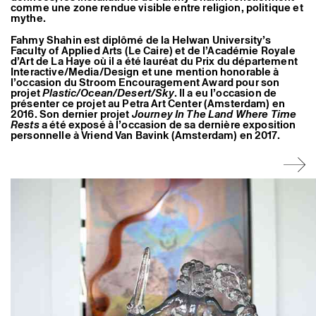
comme une zone rendue visible entre religion, politique et
Artistes associé·es
mythe.
Hors-les-murs
Ancien·nes résident·es et artistes associé·es
Fahmy Shahin est diplômé de la Helwan University’s
Faculty of Applied Arts (Le Caire) et de l’Académie Royale
d’Art de La Haye où il a été lauréat du Prix du département
Interactive/Media/Design et une mention honorable à
l’occasion du Stroom Encouragement Award pour son
projet
Plastic/Ocean/Desert/Sky
. Il a eu l’occasion de
présenter ce projet au Petra Art Center (Amsterdam) en
2016. Son dernier projet
Journey In The Land Where Time
Rests
a été exposé à l’occasion de sa dernière exposition
personnelle à Vriend Van Bavink (Amsterdam) en 2017.