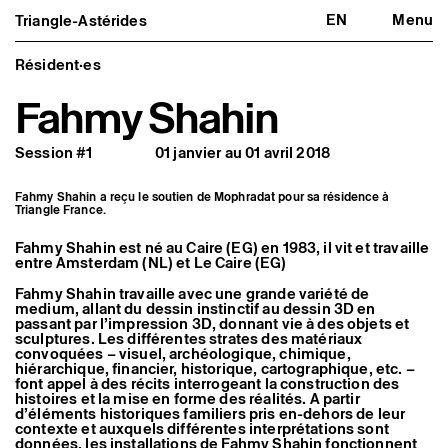
EN
Menu
Triangle-Astérides
Triangle-Astérides
Fermer
Centre d’art contemporain
d’intérêt national
Résident·es
et résidence internationale d'artistes
Fahmy Shahin
Présentation
À propos
Session #1
01 janvier au 01 avril 2018
Équipe et gouvernance
Partenaires et réseaux
Formation professionnelle
Fahmy Shahin a reçu le soutien de Mophradat pour sa résidence à
Adhérer / nous soutenir
Triangle France.
Rapports d'activité
Informations pratiques
Fahmy Shahin est né au Caire (EG) en 1983, il vit et travaille
entre Amsterdam (NL) et Le Caire (EG)
Programmation
Agenda : en cours et à venir
Fahmy Shahin travaille avec une grande variété de
Expositions
medium, allant du dessin instinctif au dessin 3D en
passant par l’impression 3D, donnant vie à des objets et
Événements
sculptures. Les différentes strates des matériaux
Programmation éditoriale
convoquées – visuel, archéologique, chimique,
Médiation
hiérarchique, financier, historique, cartographique, etc. –
Publics associés
font appel à des récits interrogeant la construction des
Les Nouveaux Commanditaires
histoires et la mise en forme des réalités. A partir
d’éléments historiques familiers pris en-dehors de leur
Artistes résident·es et associé·es
contexte et auxquels différentes interprétations sont
Résident·es
données, les installations de Fahmy Shahin fonctionnent