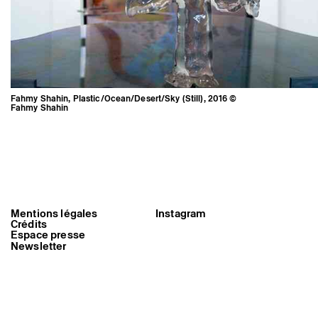
Fahmy Shahin, Plastic/Ocean/Desert/Sky (Still), 2016 ©
Fahmy Shahin
Mentions légales
Instagram
Crédits
Fahmy Shahin,
Espace presse
Plastic/Ocean/Desert/Sky (Still),
Newsletter
2016 © Fahmy Shahin
Triangle-Astérides
Centre d’art contemporain
d’intérêt national