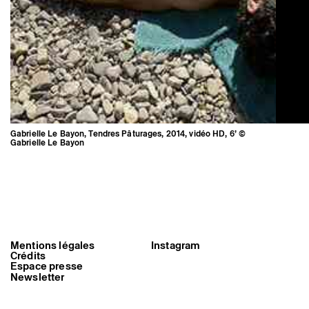
Gabrielle Le Bayon, Tendres Pâturages, 2014, vidéo HD, 6’ ©
Gabrielle Le Bayon
Mentions légales
Instagram
Crédits
Gabrielle Le Bayon, Tendres
Espace presse
Pâturages, 2014, vidéo HD, 6’ ©
Gabrielle Le Bayon
Newsletter