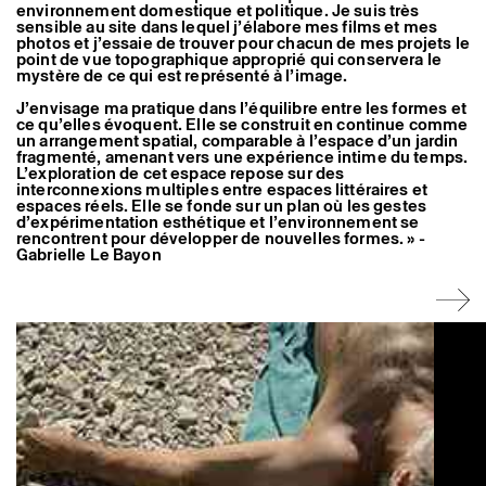
environnement domestique et politique. Je suis très
Artistes associé·es
sensible au site dans lequel j’élabore mes films et mes
Hors-les-murs
photos et j’essaie de trouver pour chacun de mes projets le
Ancien·nes résident·es et artistes associé·es
point de vue topographique approprié qui conservera le
mystère de ce qui est représenté à l’image.
J’envisage ma pratique dans l’équilibre entre les formes et
ce qu’elles évoquent. Elle se construit en continue comme
un arrangement spatial, comparable à l’espace d’un jardin
fragmenté, amenant vers une expérience intime du temps.
L’exploration de cet espace repose sur des
interconnexions multiples entre espaces littéraires et
espaces réels. Elle se fonde sur un plan où les gestes
d’expérimentation esthétique et l’environnement se
rencontrent pour développer de nouvelles formes. » -
Gabrielle Le Bayon