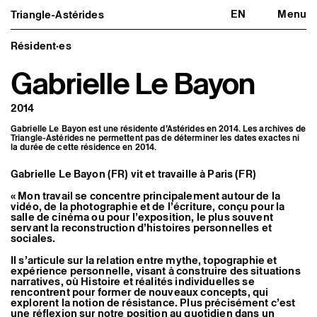
EN
Menu
Triangle-Astérides
Triangle-Astérides
Fermer
Centre d’art contemporain
d’intérêt national
Résident·es
et résidence internationale d'artistes
Gabrielle Le Bayon
Présentation
À propos
2014
Équipe et gouvernance
Partenaires et réseaux
Gabrielle Le Bayon est une résidente d’Astérides en 2014. Les archives de
Formation professionnelle
Triangle-Astérides ne permettent pas de déterminer les dates exactes ni
Adhérer / nous soutenir
la durée de cette résidence en 2014.
Rapports d'activité
Informations pratiques
Gabrielle Le Bayon (FR) vit et travaille à Paris (FR)
Programmation
« Mon travail se concentre principalement autour de la
Agenda : en cours et à venir
vidéo, de la photographie et de l’écriture, conçu pour la
salle de cinéma ou pour l’exposition, le plus souvent
Expositions
servant la reconstruction d’histoires personnelles et
Événements
sociales.
Programmation éditoriale
Médiation
Il s’articule sur la relation entre mythe, topographie et
Publics associés
expérience personnelle, visant à construire des situations
Les Nouveaux Commanditaires
narratives, où Histoire et réalités individuelles se
rencontrent pour former de nouveaux concepts, qui
Artistes résident·es et associé·es
explorent la notion de résistance. Plus précisément c’est
une réflexion sur notre position au quotidien dans un
Résident·es