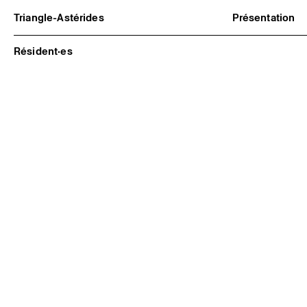
Triangle-Astérides
Présentation
Centre d’art contemporain
À propos
d’intérêt national
Équipe et go
Résident·es
et résidence internationale d'artistes
Partenaires e
Formation pr
Adhérer / no
Rapports d'ac
Informations