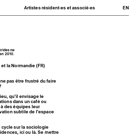
Artistes résident·es et associé·es
EN
Résident·es
Artistes associé·es
Hors-les-murs
Ancien·nes résident·es et artistes
associé·es
érides ne
 en 2010.
R) et la Normandie (FR)
ne pas être frustré du faire
?
ieu, qu’il envisage le
éations dans un café ou
ie à des équipes leur
ivation subtile de l’espace
 cycle sur la sociologie
sidences, ici ou là. Se mettre