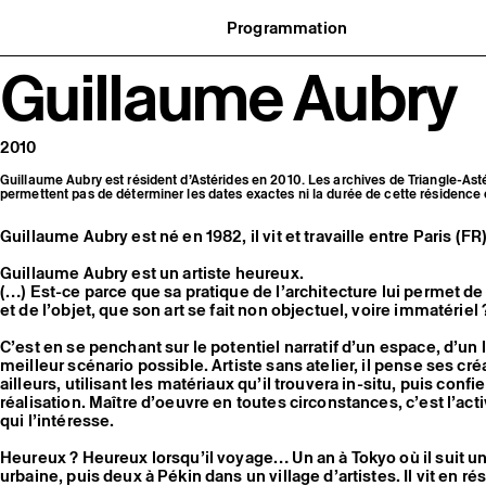
Programmation
Agenda : en cours et à venir
Guillaume Aubry
uvernance
Expositions
t réseaux
Événements
ofessionnelle
Programmation éditoriale
us soutenir
Médiation
tivité
Publics associés
2010
 pratiques
Les Nouveaux Commanditaires
Guillaume Aubry est résident d’Astérides en 2010. Les archives de Triangle-Ast
permettent pas de déterminer les dates exactes ni la durée de cette résidence
Guillaume Aubry est né en 1982, il vit et travaille entre Paris (F
Guillaume Aubry est un artiste heureux.
(…) Est-ce parce que sa pratique de l’architecture lui permet de 
et de l’objet, que son art se fait non objectuel, voire immatériel 
C’est en se penchant sur le potentiel narratif d’un espace, d’un l
meilleur scénario possible. Artiste sans atelier, il pense ses cr
ailleurs, utilisant les matériaux qu’il trouvera in-situ, puis conf
réalisation. Maître d’oeuvre en toutes circonstances, c’est l’act
qui l’intéresse.
Heureux ? Heureux lorsqu’il voyage… Un an à Tokyo où il suit un
urbaine, puis deux à Pékin dans un village d’artistes. Il vit en ré