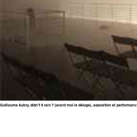
Guillaume Aubry, didn’t it rain ? (avant moi le déluge), exposition et performan
er Syndromes
mances