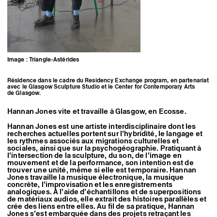
Artistes associé·es
Hors-les-murs
Ancien·nes résident·es et artistes associé·es
Image : Triangle-Astérides
Résidence dans le cadre du Residency Exchange program, en partenariat
avec le Glasgow Sculpture Studio et le Center for Contemporary Arts
de Glasgow.
Hannan Jones vite et travaille à Glasgow, en Ecosse.
Hannan Jones est une artiste interdisciplinaire dont les
recherches actuelles portent sur l’hybridité, le langage et
les rythmes associés aux migrations culturelles et
sociales, ainsi que sur la psychogéographie. Pratiquant à
l’intersection de la sculpture, du son, de l’image en
mouvement et de la performance, son intention est de
trouver une unité, même si elle est temporaire. Hannan
Jones travaille la musique électronique, la musique
concrète, l’improvisation et les enregistrements
analogiques. À l’aide d’échantillons et de superpositions
de matériaux audios, elle extrait des histoires parallèles et
crée des liens entre elles. Au fil de sa pratique, Hannan
Jones s’est embarquée dans des projets retraçant les