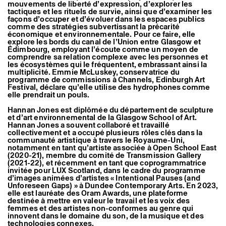
mouvements de liberté d’expression, d’explorer les
tactiques et les rituels de survie, ainsi que d’examiner les
façons d’occuper et d’évoluer dans les espaces publics
comme des stratégies subvertissant la précarité
économique et environnementale. Pour ce faire, elle
explore les bords du canal de l’Union entre Glasgow et
Édimbourg, employant l’écoute comme un moyen de
comprendre sa relation complexe avec les personnes et
les écosystèmes qui le fréquentent, embrassant ainsi la
multiplicité. Emmie McLuskey, conservatrice du
programme de commissions à Channels, Edinburgh Art
Festival, déclare qu’elle utilise des hydrophones comme
elle prendrait un pouls.
Hannan Jones est diplômée du département de sculpture
et d’art environnemental de la Glasgow School of Art.
Hannan Jones a souvent collaboré et travaillé
collectivement et a occupé plusieurs rôles clés dans la
communauté artistique à travers le Royaume-Uni,
notamment en tant qu’artiste associée à Open School East
(2020-21), membre du comité de Transmission Gallery
(2021-22), et récemment en tant que coprogrammatrice
invitée pour LUX Scotland, dans le cadre du programme
d’images animées d’artistes « Intentional Pauses (and
Unforeseen Gaps) » à Dundee Contemporary Arts. En 2023,
elle est lauréate des Oram Awards, une plateforme
destinée à mettre en valeur le travail et les voix des
femmes et des artistes non-conformes au genre qui
innovent dans le domaine du son, de la musique et des
technologies connexes.