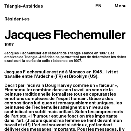
EN
Menu
Triangle-Astérides
Triangle-Astérides
Fermer
Centre d’art contemporain
d’intérêt national
Résident·es
et résidence internationale d'artistes
Jacques Flechemuller
Présentation
À propos
1997
Équipe et gouvernance
Partenaires et réseaux
Jacques Flechemuller est résident de Triangle France en 1997. Les
Formation professionnelle
archives de Triangle-Astérides ne permettent pas de déterminer les dates
Adhérer / nous soutenir
exactes ni la durée de cette résidence en 1997.
Rapports d'activité
Informations pratiques
Jacques Flechemuller est né à Monaco en 1945, il vit et
travaille entre l’Ardèche (FR) et Brooklyn (US).
Programmation
Agenda : en cours et à venir
Décrit par l’écrivain Doug Harvey comme un « farceur »,
Flechemuller combine dans son travail un sens de la
Expositions
peinture traditionnelle formaliste tout en capturant les
Événements
émotions complexes de l’esprit humain. Grâce à des
Programmation éditoriale
compositions ludiques et remarquablement uniques, les
Médiation
peintures de Flechemuller atteignent un niveau de
Publics associés
sophistication subtil mais brillant. Selon les propres mots
Les Nouveaux Commanditaires
de l’artiste, « l’humour est une fonction très importante
dans l’art. (J’adore quand ma femme se tient devant mon
Artistes résident·es et associé·es
travail et rit !) L’art est souvent si sérieux, prétendant
délivrer des messages importants. Pour les messages, il y
Résident·es