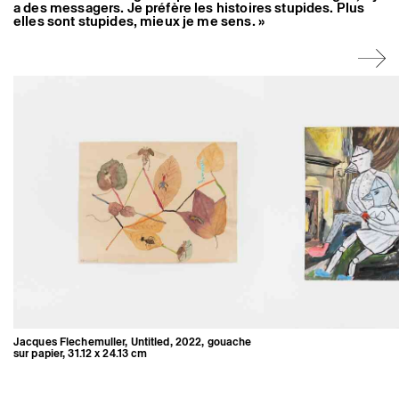
a des messagers. Je préfère les histoires stupides. Plus
Artistes associé·es
elles sont stupides, mieux je me sens. »
Hors-les-murs
Ancien·nes résident·es et artistes associé·es
Jacques Flechemuller, Untitled, 2022, gouache
sur papier, 31.12 x 24.13 cm