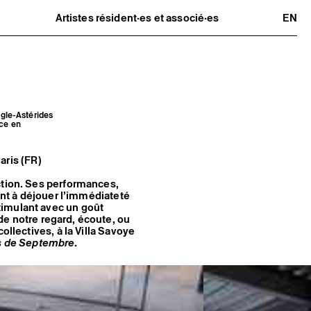
Artistes résident·es et associé·es
EN
Résident·es
Artistes associé·es
Hors-les-murs
Ancien·nes résident·es et artistes
associé·es
ngle-Astérides
nce en
Paris (FR)
ction. Ses performances,
sant à déjouer l’immédiateté
timulant avec un goût
l de notre regard, écoute, ou
ollectives, à la Villa Savoye
s de Septembre
.