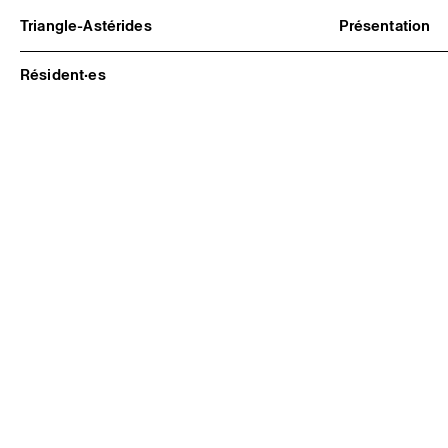
Triangle-Astérides
Présentation
Centre d’art contemporain
À propos
d’intérêt national
Équipe et go
Résident·es
et résidence internationale d'artistes
Partenaires e
Formation pr
Adhérer / no
Rapports d'ac
Informations