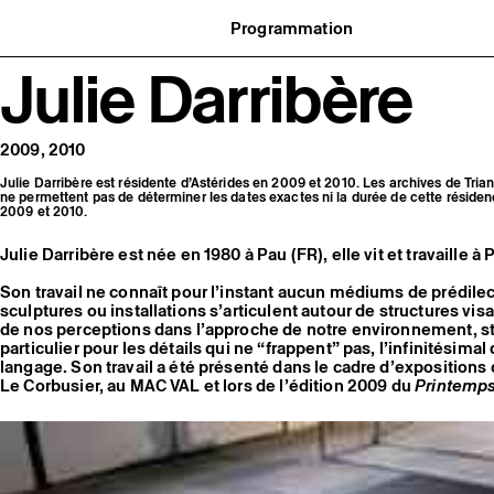
Programmation
Agenda : en cours et à venir
Julie Darribère
uvernance
Expositions
t réseaux
Événements
ofessionnelle
Programmation éditoriale
us soutenir
Médiation
tivité
Publics associés
2009, 2010
 pratiques
Les Nouveaux Commanditaires
Julie Darribère est résidente d’Astérides en 2009 et 2010. Les archives de Tria
ne permettent pas de déterminer les dates exactes ni la durée de cette réside
2009 et 2010.
Julie Darribère est née en 1980 à Pau (FR), elle vit et travaille à 
Son travail ne connaît pour l’instant aucun médiums de prédile
sculptures ou installations s’articulent autour de structures vi
de nos perceptions dans l’approche de notre environnement, s
particulier pour les détails qui ne “frappent” pas, l’infinitésima
langage. Son travail a été présenté dans le cadre d’expositions c
Le Corbusier, au MAC VAL et lors de l’édition 2009 du
Printemp