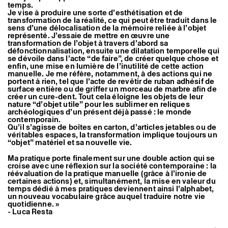
temps.
Artistes associé·es
Je vise à produire une sorte d’esthétisation et de
Hors-les-murs
transformation de la réalité, ce qui peut être traduit dans le
Ancien·nes résident·es et artistes associé·es
sens d’une délocalisation de la mémoire reliée à l’objet
représenté. J’essaie de mettre en œuvre une
transformation de l’objet à travers d’abord sa
défonctionnalisation, ensuite une dilatation temporelle qui
se dévoile dans l’acte “de faire”, de créer quelque chose et
enfin, une mise en lumière de l’inutilité de cette action
manuelle. Je me réfère, notamment, à des actions qui ne
portent à rien, tel que l’acte de revêtir de ruban adhésif de
surface entière ou de griffer un morceau de marbre afin de
créer un cure-dent. Tout cela éloigne les objets de leur
nature “d’objet utile” pour les sublimer en reliques
archéologiques d’un présent déjà passé : le monde
contemporain.
Qu’il s’agisse de boîtes en carton, d’articles jetables ou de
véritables espaces, la transformation implique toujours un
“objet” matériel et sa nouvelle vie.
Ma pratique porte finalement sur une double action qui se
croise avec une réflexion sur la société contemporaine : la
réévaluation de la pratique manuelle (grâce à l’ironie de
certaines actions) et, simultanément, la mise en valeur du
temps dédié à mes pratiques deviennent ainsi l’alphabet,
un nouveau vocabulaire grâce auquel traduire notre vie
quotidienne. »
- Luca Resta