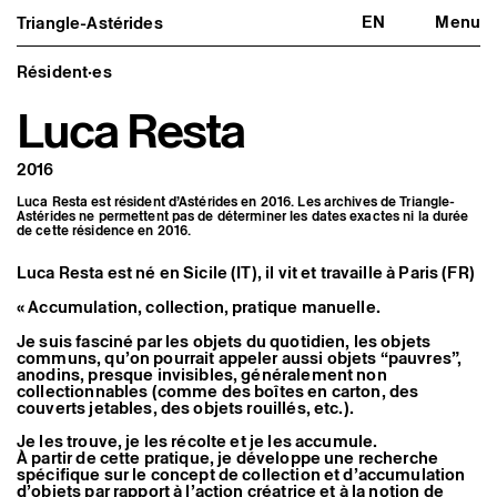
EN
Menu
Triangle-Astérides
Triangle-Astérides
Fermer
Centre d’art contemporain
d’intérêt national
Résident·es
et résidence internationale d'artistes
Luca Resta
Présentation
À propos
2016
Équipe et gouvernance
Partenaires et réseaux
Luca Resta est résident d’Astérides en 2016. Les archives de Triangle-
Formation professionnelle
Astérides ne permettent pas de déterminer les dates exactes ni la durée
Adhérer / nous soutenir
de cette résidence en 2016.
Rapports d'activité
Informations pratiques
Luca Resta est né en Sicile (IT), il vit et travaille à Paris (FR)
Programmation
« Accumulation, collection, pratique manuelle.
Agenda : en cours et à venir
Expositions
Je suis fasciné par les objets du quotidien, les objets
communs, qu’on pourrait appeler aussi objets “pauvres”,
Événements
anodins, presque invisibles, généralement non
Programmation éditoriale
collectionnables (comme des boîtes en carton, des
Médiation
couverts jetables, des objets rouillés, etc.).
Publics associés
Les Nouveaux Commanditaires
Je les trouve, je les récolte et je les accumule.
À partir de cette pratique, je développe une recherche
Artistes résident·es et associé·es
spécifique sur le concept de collection et d’accumulation
d’objets par rapport à l’action créatrice et à la notion de
Résident·es