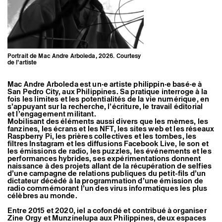
Artistes associé·es
Hors-les-murs
Ancien·nes résident·es et artistes associé·es
Portrait de Mac Andre Arboleda, 2026. Courtesy
de l’artiste
Mac Andre Arboleda est un·e artiste philippin·e basé·e à
San Pedro City, aux Philippines. Sa pratique interroge à la
fois les limites et les potentialités de la vie numérique, en
s’appuyant sur la recherche, l’écriture, le travail éditorial
et l’engagement militant.
Mobilisant des éléments aussi divers que les mèmes, les
fanzines, les écrans et les NFT, les sites web et les réseaux
Raspberry Pi, les prières collectives et les tombes, les
filtres Instagram et les diffusions Facebook Live, le son et
les émissions de radio, les puzzles, les événements et les
performances hybrides, ses expérimentations donnent
naissance à des projets allant de la récupération de selfies
d’une campagne de relations publiques du petit-fils d’un
dictateur décédé à la programmation d’une émission de
radio commémorant l’un des virus informatiques les plus
célèbres au monde.
Entre 2015 et 2020, iel a cofondé et contribué à organiser
Zine Orgy et Munzinelupa aux Philippines, deux espaces