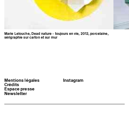
Marie Lelouche, Dead nature - toujours en vie, 2012, porcelaine,
sérigraphie sur carton et sur mur
Mentions légales
Instagram
Crédits
Espace presse
Marie Lelouche, Dead nature -
toujours en vie, 2012, porcelaine,
Newsletter
sérigraphie sur carton et sur mur
Triangle-Astérides
Centre d’art contemporain
d’intérêt national
et résidence internationale d'artistes