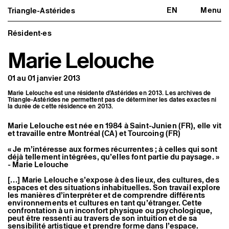
EN
Menu
Triangle-Astérides
Triangle-Astérides
Fermer
Centre d’art contemporain
d’intérêt national
Résident·es
et résidence internationale d'artistes
Marie Lelouche
Présentation
À propos
01 au 01 janvier 2013
Équipe et gouvernance
Partenaires et réseaux
Marie Lelouche est une résidente d’Astérides en 2013. Les archives de
Formation professionnelle
Triangle-Astérides ne permettent pas de déterminer les dates exactes ni
Adhérer / nous soutenir
la durée de cette résidence en 2013.
Rapports d'activité
Informations pratiques
Marie Lelouche est née en 1984 à Saint-Junien (FR), elle vit
et travaille entre Montréal (CA) et Tourcoing (FR)
Programmation
Agenda : en cours et à venir
« Je m’intéresse aux formes récurrentes ; à celles qui sont
déjà tellement intégrées, qu’elles font partie du paysage. »
Expositions
- Marie Lelouche
Événements
Programmation éditoriale
[…] Marie Lelouche s’expose à des lieux, des cultures, des
Médiation
espaces et des situations inhabituelles. Son travail explore
Publics associés
les manières d’interpréter et de comprendre différents
Les Nouveaux Commanditaires
environnements et cultures en tant qu’étranger. Cette
confrontation à un inconfort physique ou psychologique,
Artistes résident·es et associé·es
peut être ressenti au travers de son intuition et de sa
sensibilité artistique et prendre forme dans l’espace.
Résident·es