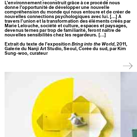
L’environnement reconstruit grâce à ce procédé nous
Artistes associé·es
donne l’opportunité de développer une nouvelle
Hors-les-murs
compréhension du monde qui nous entoure et de créer de
Ancien·nes résident·es et artistes associé·es
nouvelles connections psychologiques avec lui. […] A
travers l’union et la transformation des éléments créés par
Marie Lelouche, société et culture, espaces et paysages,
devenus ternes par trop de familiarité, feront naître de
nouvelles sensibilités chez les regardeurs. […]
Extrait du texte de l’exposition
Bring into the World
, 2011,
Galerie du Nanji Art Studio, Seoul, Corée du sud, par Kim
Sung-woo, curateur