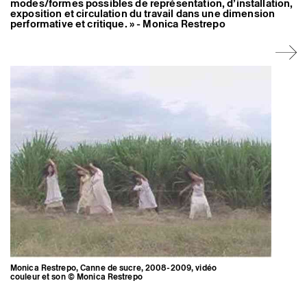
modes/formes possibles de représentation, d’installation,
Artistes associé·es
exposition et circulation du travail dans une dimension
Hors-les-murs
performative et critique. » - Monica Restrepo
Ancien·nes résident·es et artistes associé·es
Monica Restrepo, Canne de sucre, 2008-2009, vidéo
couleur et son © Monica Restrepo