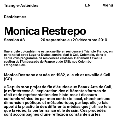
EN
Menu
Triangle-Astérides
Triangle-Astérides
Fermer
Centre d’art contemporain
d’intérêt national
Résident·es
et résidence internationale d'artistes
Monica Restrepo
Présentation
À propos
Session #3
20 septembre au 20 décembre 2010
Équipe et gouvernance
Partenaires et réseaux
Formation professionnelle
Une artiste colombienne est accueillie en résidence à Triangle France, en
Adhérer / nous soutenir
partenariat avec Lugar a Dudas, centre d’art à Cali, Colombie, dans le
Rapports d'activité
cadre d’un programme de résidences croisées. Partenariat avec le
soutien de l’Ambassade de France et de l’Alliance Colombo
Informations pratiques
Française Cali.
Programmation
Monica Restrepo est née en 1982, elle vit et travaille à Cali
Agenda : en cours et à venir
(CO)
Expositions
Événements
« Depuis mon projet de fin d’études aux Beaux Arts de Cali,
Programmation éditoriale
je m’intéresse à l’exploration des différentes formes de
Médiation
récit et de représentation des histoires et discours
Publics associés
culturels véhiculés par mon contexte local, cherchant une
Les Nouveaux Commanditaires
dimension poétique et métaphorique, par laquelle je fais
appel à la plasticité des différents médias que j’utilise tels
que la vidéo, la performance et le dessin. Ces procédés
Artistes résident·es et associé·es
sont accompagnés d’une réflexion constante sur les
Résident·es