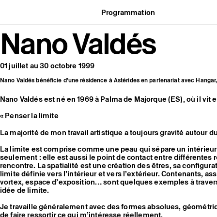
Programmation
Agenda : en cours et à venir
Nano Valdés
uvernance
Expositions
t réseaux
Événements
ofessionnelle
Programmation éditoriale
us soutenir
Médiation
tivité
Publics associés
01 juillet au 30 octobre 1999
 pratiques
Les Nouveaux Commanditaires
Nano Valdés bénéficie d’une résidence à Astérides en partenariat avec Hangar
Nano Valdés est né en 1969 à Palma de Majorque (ES), où il vit et
« Penser la limite
La majorité de mon travail artistique a toujours gravité autour d
La limite est comprise comme une peau qui sépare un intérieur 
seulement : elle est aussi le point de contact entre différentes r
rencontre. La spatialité est une création des êtres, sa configu
limite définie vers l’intérieur et vers l’extérieur. Contenants, ass
vortex, espace d’exposition… sont quelques exemples à travers 
idée de limite.
Je travaille généralement avec des formes absolues, géométri
de faire ressortir ce qui m’intéresse réellement.