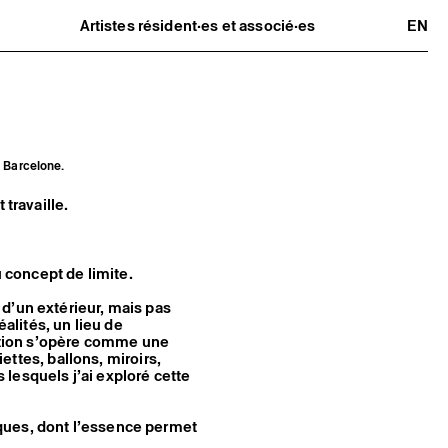
Artistes résident·es et associé·es
EN
Résident·es
Artistes associé·es
Hors-les-murs
Ancien·nes résident·es et artistes
associé·es
, Barcelone.
 travaille.
u concept de limite.
d’un extérieur, mais pas
éalités, un lieu de
ration s’opère comme une
iettes, ballons, miroirs,
lesquels j’ai exploré cette
ques, dont l’essence permet