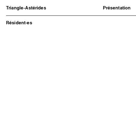
Triangle-Astérides
Présentation
Centre d’art contemporain
À propos
d’intérêt national
Équipe et go
Résident·es
et résidence internationale d'artistes
Partenaires e
Formation pr
Adhérer / no
Rapports d'ac
Informations