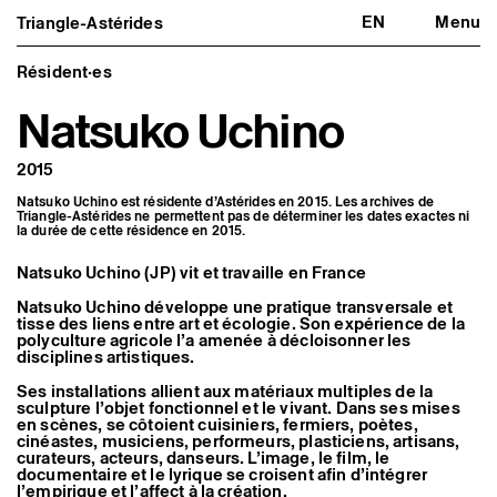
EN
Menu
Triangle-Astérides
Triangle-Astérides
Fermer
Centre d’art contemporain
d’intérêt national
Résident·es
et résidence internationale d'artistes
Natsuko Uchino
Présentation
À propos
2015
Équipe et gouvernance
Partenaires et réseaux
Natsuko Uchino est résidente d’Astérides en 2015. Les archives de
Formation professionnelle
Triangle-Astérides ne permettent pas de déterminer les dates exactes ni
Adhérer / nous soutenir
la durée de cette résidence en 2015.
Rapports d'activité
Informations pratiques
Natsuko Uchino (JP) vit et travaille en France
Programmation
Natsuko Uchino développe une pratique transversale et
Agenda : en cours et à venir
tisse des liens entre art et écologie. Son expérience de la
polyculture agricole l’a amenée à décloisonner les
Expositions
disciplines artistiques.
Événements
Programmation éditoriale
Ses installations allient aux matériaux multiples de la
Médiation
sculpture l’objet fonctionnel et le vivant. Dans ses mises
Publics associés
en scènes, se côtoient cuisiniers, fermiers, poètes,
Les Nouveaux Commanditaires
cinéastes, musiciens, performeurs, plasticiens, artisans,
curateurs, acteurs, danseurs. L’image, le film, le
Artistes résident·es et associé·es
documentaire et le lyrique se croisent afin d’intégrer
l’empirique et l’affect à la création.
Résident·es