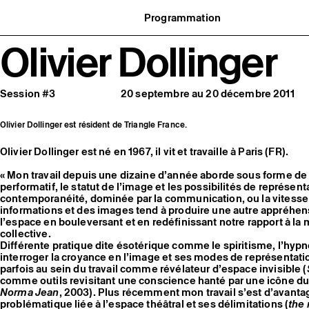
Programmation
Agenda : en cours et à venir
Olivier Dollinger
uvernance
Expositions
t réseaux
Événements
ofessionnelle
Programmation éditoriale
us soutenir
Médiation
tivité
Publics associés
Session #3
20 septembre au 20 décembre 2011
 pratiques
Les Nouveaux Commanditaires
Olivier Dollinger est résident de Triangle France.
Olivier Dollinger est né en 1967, il vit et travaille à Paris (FR).
« Mon travail depuis une dizaine d’année aborde sous forme de 
performatif, le statut de l’image et les possibilités de représent
contemporanéité, dominée par la communication, ou la vitesse 
informations et des images tend à produire une autre appréhen
l’espace en bouleversant et en redéfinissant notre rapport à la
collective.
Différente pratique dite ésotérique comme le spiritisme, l’hyp
interroger la croyance en l’image et ses modes de représentati
parfois au sein du travail comme révélateur d’espace invisible (
comme outils revisitant une conscience hanté par une icône d
Norma Jean
, 2003). Plus récemment mon travail s’est d’avanta
problématique liée à l’espace théâtral et ses délimitations (
the