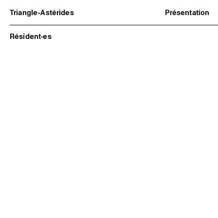
Triangle-Astérides
Présentation
Centre d’art contemporain
À propos
d’intérêt national
Équipe et go
Résident·es
et résidence internationale d'artistes
Partenaires e
Formation pr
Adhérer / no
Rapports d'ac
Informations