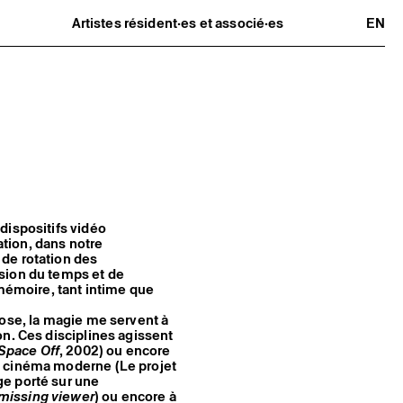
Artistes résident·es et associé·es
EN
Résident·es
Artistes associé·es
Hors-les-murs
Ancien·nes résident·es et artistes
associé·es
dispositifs vidéo
ation, dans notre
de rotation des
sion du temps et de
 mémoire, tant intime que
nose, la magie me servent à
on. Ces disciplines agissent
Space Off
, 2002) ou encore
u cinéma moderne (Le projet
ge porté sur une
 missing viewer
) ou encore à