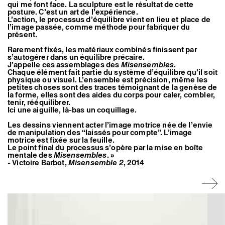
qui me font face. La sculpture est le résultat de cette
Artistes associé·es
posture. C’est un art de l’expérience.
Hors-les-murs
L’action, le processus d’équilibre vient en lieu et place de
Ancien·nes résident·es et artistes associé·es
l’image passée, comme méthode pour fabriquer du
présent.
Rarement fixés, les matériaux combinés finissent par
s’autogérer dans un équilibre précaire.
J’appelle ces assemblages des
Misensembles
.
Chaque élément fait partie du système d’équilibre qu’il soit
physique ou visuel. L’ensemble est précision, même les
petites choses sont des traces témoignant de la genèse de
la forme, elles sont des aides du corps pour caler, combler,
tenir, rééquilibrer.
Ici une aiguille, là-bas un coquillage.
Les dessins viennent acter l’image motrice née de l’envie
de manipulation des “laissés pour compte”. L’image
motrice est fixée sur la feuille.
Le point final du processus s’opère par la mise en boîte
mentale des
Misensembles
. »
- Victoire Barbot,
Misensemble 2
, 2014