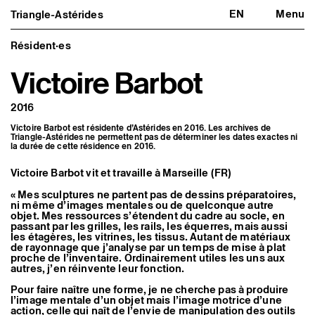
EN
Menu
Triangle-Astérides
Triangle-Astérides
Fermer
Centre d’art contemporain
d’intérêt national
Résident·es
et résidence internationale d'artistes
Victoire Barbot
Présentation
À propos
2016
Équipe et gouvernance
Partenaires et réseaux
Victoire Barbot est résidente d’Astérides en 2016. Les archives de
Formation professionnelle
Triangle-Astérides ne permettent pas de déterminer les dates exactes ni
Adhérer / nous soutenir
la durée de cette résidence en 2016.
Rapports d'activité
Informations pratiques
Victoire Barbot vit et travaille à Marseille (FR)
Programmation
« Mes sculptures ne partent pas de dessins préparatoires,
Agenda : en cours et à venir
ni même d’images mentales ou de quelconque autre
objet. Mes ressources s’étendent du cadre au socle, en
Expositions
passant par les grilles, les rails, les équerres, mais aussi
Événements
les étagères, les vitrines, les tissus. Autant de matériaux
Programmation éditoriale
de rayonnage que j’analyse par un temps de mise à plat
Médiation
proche de l’inventaire. Ordinairement utiles les uns aux
Publics associés
autres, j’en réinvente leur fonction.
Les Nouveaux Commanditaires
Pour faire naître une forme, je ne cherche pas à produire
Artistes résident·es et associé·es
l’image mentale d’un objet mais l’image motrice d’une
action, celle qui naît de l’envie de manipulation des outils
Résident·es