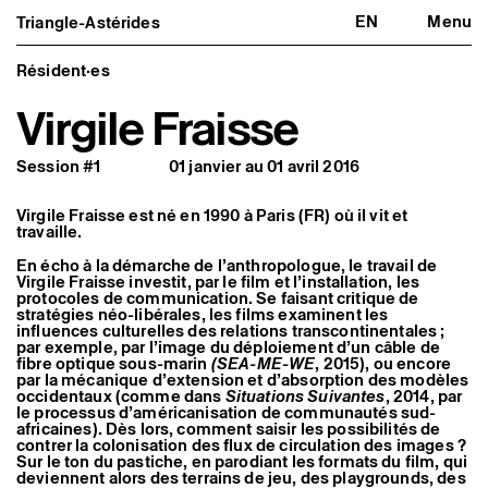
EN
Menu
Triangle-Astérides
Triangle-Astérides
Fermer
Centre d’art contemporain
d’intérêt national
Résident·es
et résidence internationale d'artistes
Virgile Fraisse
Présentation
À propos
Session #1
01 janvier au 01 avril 2016
Équipe et gouvernance
Partenaires et réseaux
Formation professionnelle
Virgile Fraisse est né en 1990 à Paris (FR) où il vit et
Adhérer / nous soutenir
travaille.
Rapports d'activité
Informations pratiques
En écho à la démarche de l’anthropologue, le travail de
Virgile Fraisse investit, par le film et l’installation, les
Programmation
protocoles de communication. Se faisant critique de
stratégies néo-libérales, les films examinent les
Agenda : en cours et à venir
influences culturelles des relations transcontinentales ;
Expositions
par exemple, par l’image du déploiement d’un câble de
Événements
fibre optique sous-marin
(SEA-ME-WE
, 2015), ou encore
Programmation éditoriale
par la mécanique d’extension et d’absorption des modèles
Médiation
occidentaux (comme dans
Situations Suivantes
, 2014, par
Publics associés
le processus d’américanisation de communautés sud-
Les Nouveaux Commanditaires
africaines). Dès lors, comment saisir les possibilités de
contrer la colonisation des flux de circulation des images ?
Sur le ton du pastiche, en parodiant les formats du film, qui
Artistes résident·es et associé·es
deviennent alors des terrains de jeu, des playgrounds, des
Résident·es