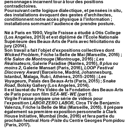
personnages incarnent tour à tour des positions
Artistes associé·es
contradictoires.
Hors-les-murs
Poursuivant cette logique dialectique, et pensées in situ,
Ancien·nes résident·es et artistes associé·es
des installations évoquant des gestes d’architectes,
conditionnent notre accès physique à l’information ;
installations sommant l’audience de prendre posture.
Né à Paris en 1990, Virgile Fraisse a étudié à Otis College
(Los Angeles, 2013) et est diplômé de l’École Nationale
Supérieure des Beaux-Arts de Paris avec félicitations du
jury (2014).
Son travail a fait l’objet d’expositions collectives dont
Wicked Problem
, Friche la Belle de Mai (Marseille, 2016) ;
61e Salon de Montrouge
(Montrouge, 2016) ;
Les
Réalisateurs
, Galerie Paradise (Nantes, 2016),
8 plus ou
moins 2
, Galerie Mansart (Paris, 2016),
LOOP Festival
Discovery Award
(Barcelone, Madrid, Johannesburg,
Istanbul, Malaga, Rub i, Athènes, 2015-2016) ;
Les
Voyageurs
, Palais des Beaux-Arts (Paris, 2015) ;
Snake
Road
, Bolsky Gallery (Los Angeles, 2014).
Il est lauréat du Prix Vidéo de la Fondation des Beaux-Arts
de Paris pour son film
SEA-ME-WE (part 1)
.
Virgile Fraisse prépare une série de vidéos pour
l’exposition
LABOR ZERO LABOR
, Circa TV de Benjamin
Valenza, Friche la Belle de Mai (Marseille, 2016). Il prépare
également sa première exposition personnelle à Clark
House Initiative, Mumbaï (Inde, 2016) et fera partie du
prochain festival
Hors-Piste
du Centre Georges Pompidou
(Paris, 2017).